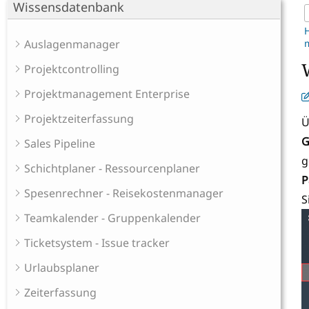
Wissensdatenbank
Auslagenmanager
Projektcontrolling
Projektmanagement Enterprise
Projektzeiterfassung
Ü
G
Sales Pipeline
g
Schichtplaner - Ressourcenplaner
P
Spesenrechner - Reisekostenmanager
S
Teamkalender - Gruppenkalender
Ticketsystem - Issue tracker
Urlaubsplaner
Zeiterfassung