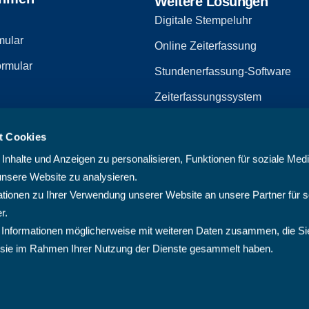
Weitere Lösungen
Digitale Stempeluhr
mular
Online Zeiterfassung
rmular
Stundenerfassung-Software
Zeiterfassungssystem
Zeiterfassungssoftware
t Cookies
zerklärung
Arbeitszeiterfassungssystem
nhalte und Anzeigen zu personalisieren, Funktionen für soziale Med
Multiprojektmanagement-Softw
unsere Website zu analysieren.
ionen zu Ihrer Verwendung unserer Website an unsere Partner für s
PMO-Software
r.
Cloud Projektmanagement-Sof
 Informationen möglicherweise mit weiteren Daten zusammen, die Si
ie sie im Rahmen Ihrer Nutzung der Dienste gesammelt haben.
Projektplanungssoftware
Projektsoftware
Projektverwaltungssoftware