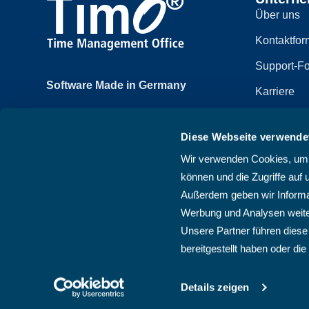
Über uns
Kontaktfor
Support-Fo
Software Made in Germany
Karriere
Achtzehnmorgenweg 3b
Impressum
61250 Usingen, Deutschland
Diese Webseite verwende
Datenschut
+49 6081 58600
Wir verwenden Cookies, um I
Sitemap
können und die Zugriffe auf 
AGB
Außerdem geben wir Informat
Werbung und Analysen weite
Unsere Partner führen diese
bereitgestellt haben oder d
Details zeigen