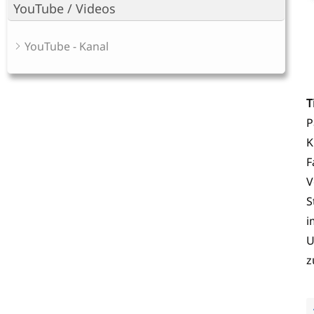
YouTube / Videos
YouTube - Kanal
T
P
K
F
V
S
i
U
z