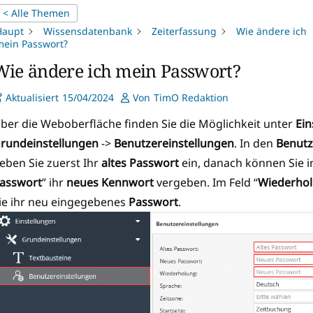
< Alle Themen
Haupt
Wissensdatenbank
Zeiterfassung
Wie ändere ich
mein Passwort?
Wie ändere ich mein Passwort?
Aktualisiert
15/04/2024
Von
TimO Redaktion
ber die Weboberfläche finden Sie die Möglichkeit unter
Ein
rundeinstellungen
->
Benutzereinstellungen
. In den
Benutz
eben Sie zuerst Ihr
altes Passwort
ein, danach können Sie i
asswort
” ihr
neues Kennwort
vergeben. Im Feld “
Wiederho
ie ihr neu eingegebenes
Passwort
.