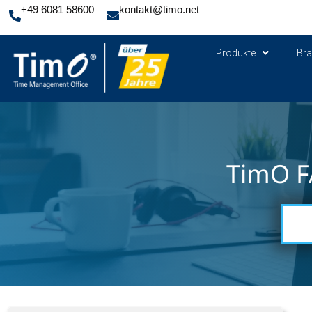
+49 6081 58600
kontakt@timo.net
Produkte
Br
TimO F