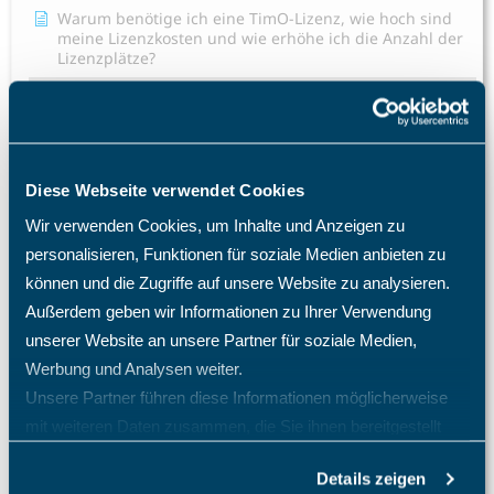
Warum benötige ich eine TimO-Lizenz, wie hoch sind
meine Lizenzkosten und wie erhöhe ich die Anzahl der
Lizenzplätze?
Warum fehlen mir bestimmte Menüpunkte und
Einträge im Menü?
Was passiert nach einer Löschung eines Mitarbeiters?
Welche Import- und Exportmöglichkeiten gibt es in
Diese Webseite verwendet Cookies
TimO?
Wir verwenden Cookies, um Inhalte und Anzeigen zu
Welche Zugriffsrechte kann ich im TimO definieren?
personalisieren, Funktionen für soziale Medien anbieten zu
können und die Zugriffe auf unsere Website zu analysieren.
Wie ändere ich die Rolle eines Mitarbeiters?
Außerdem geben wir Informationen zu Ihrer Verwendung
Wie ändere ich die Sprache im TimO?
unserer Website an unsere Partner für soziale Medien,
Alle Artikel anzeigen
( 23 )
Werbung und Analysen weiter.
Teamkalender - Gruppenkalender
Unsere Partner führen diese Informationen möglicherweise
mit weiteren Daten zusammen, die Sie ihnen bereitgestellt
Ticketsystem - Issue tracker
haben oder die sie im Rahmen Ihrer Nutzung der Dienste
Urlaubsplaner
Details zeigen
gesammelt haben.