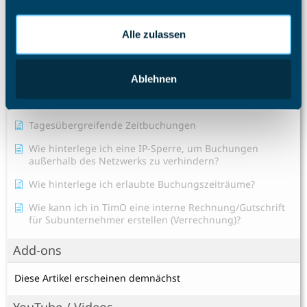
Zeiterfassung
Alle zulassen
Ein neues Projekt erstellen
Gibt es im TimO auch eine AI-Hilfe?
Ablehnen
Kann ich in TimO meine Mitarbeiter in Schichten
verplanen?
Tagesübergreifende Zeitbuchungen
Wie hinterlege ich eine IP-Sperre, um Buchungen
außerhalb des Netzwerks zu verhindern?
Wie hinterlege ich erlaubte Buchungszeiträume?
Wie kann ich in TimO eine interne Rechnung/Gutschrift
für Subunternehmer erstellen (Verrechnung)?
Add-ons
Diese Artikel erscheinen demnächst
YouTube / Videos