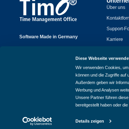
Untern
Über uns
Kontaktfor
Support-Fo
Software Made in Germany
Karriere
Achtzehnmorgenweg 3b
Impressum
61250 Usingen, Deutschland
Diese Webseite verwende
Datenschut
+49 6081 58600
Wir verwenden Cookies, um I
Sitemap
können und die Zugriffe auf 
AGB
Außerdem geben wir Informat
Werbung und Analysen weite
Unsere Partner führen diese
bereitgestellt haben oder d
Details zeigen