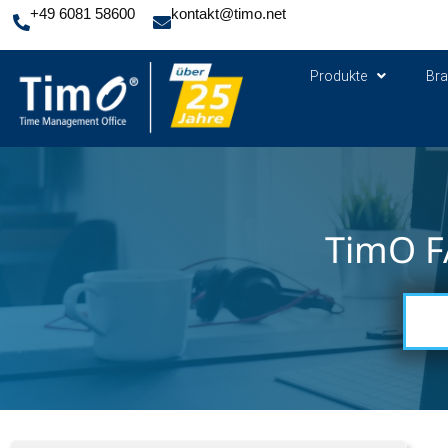
+49 6081 58600
kontakt@timo.net
Produkte
Br
TimO F