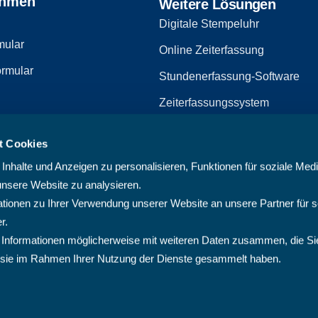
ehmen
Weitere Lösungen
Digitale Stempeluhr
mular
Online Zeiterfassung
rmular
Stundenerfassung-Software
Zeiterfassungssystem
Zeiterfassungssoftware
t Cookies
zerklärung
Arbeitszeiterfassungssystem
nhalte und Anzeigen zu personalisieren, Funktionen für soziale Med
Multiprojektmanagement-Softw
unsere Website zu analysieren.
ionen zu Ihrer Verwendung unserer Website an unsere Partner für s
PMO-Software
r.
Cloud Projektmanagement-Sof
 Informationen möglicherweise mit weiteren Daten zusammen, die Si
ie sie im Rahmen Ihrer Nutzung der Dienste gesammelt haben.
Projektplanungssoftware
Projektsoftware
Projektverwaltungssoftware