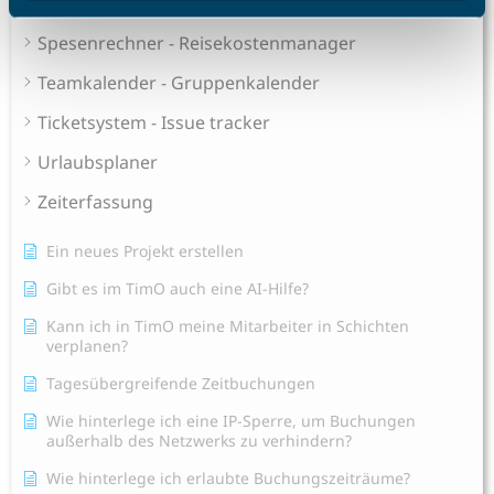
Schichtplaner - Ressourcenplaner
Spesenrechner - Reisekostenmanager
Teamkalender - Gruppenkalender
Ticketsystem - Issue tracker
Urlaubsplaner
Zeiterfassung
Ein neues Projekt erstellen
Gibt es im TimO auch eine AI-Hilfe?
Kann ich in TimO meine Mitarbeiter in Schichten
verplanen?
Tagesübergreifende Zeitbuchungen
Wie hinterlege ich eine IP-Sperre, um Buchungen
außerhalb des Netzwerks zu verhindern?
Wie hinterlege ich erlaubte Buchungszeiträume?