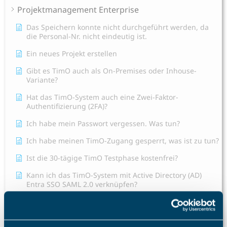
Projektmanagement Enterprise
Das Speichern konnte nicht durchgeführt werden, da
die Personal-Nr. nicht eindeutig ist.
Ein neues Projekt erstellen
Gibt es TimO auch als On-Premises oder Inhouse-
Variante?
Hat das TimO-System auch eine Zwei-Faktor-
Authentifizierung (2FA)?
Ich habe mein Passwort vergessen. Was tun?
Ich habe meinen TimO-Zugang gesperrt, was ist zu tun?
Ist die 30-tägige TimO Testphase kostenfrei?
Kann ich das TimO-System mit Active Directory (AD)
Entra SSO SAML 2.0 verknüpfen?
Mein Mitarbeiter sieht die Abwesenheitsart Krank nicht,
was mache ich?