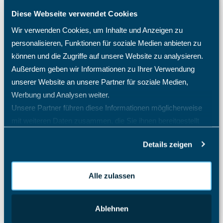
Projekt Stundennachweis
Diese Webseite verwendet Cookies
Schulweg als Arbeitszeit
Wir verwenden Cookies, um Inhalte und Anzeigen zu
Warum benötige ich eine TimO-Lizenz, wie hoch sind
personalisieren, Funktionen für soziale Medien anbieten zu
meine Lizenzkosten und wie erhöhe ich die Anzahl der
Lizenzplätze?
können und die Zugriffe auf unsere Website zu analysieren.
Außerdem geben wir Informationen zu Ihrer Verwendung
Warum fehlen mir bestimmte Menüpunkte und
Einträge im Menü?
unserer Website an unsere Partner für soziale Medien,
Werbung und Analysen weiter.
Warum kann ich auf dem Projekt keine Zeiten
eintragen? Welche Einstellungen benötigen meine
Unsere Partner führen diese Informationen möglicherweise
Mitarbeiter?
mit weiteren Daten zusammen, die Sie ihnen bereitgestellt
Was passiert nach einer Löschung eines Mitarbeiters?
haben oder die sie im Rahmen Ihrer Nutzung der Dienste
Details zeigen
gesammelt haben.
Wo kann ich meine Anwesenheiten/Arbeitszeiten und
Überstunden auswerten?
Alle Artikel anzeigen
( 52 )
Alle zulassen
Projektzeiterfassung
Sales Pipeline
Ablehnen