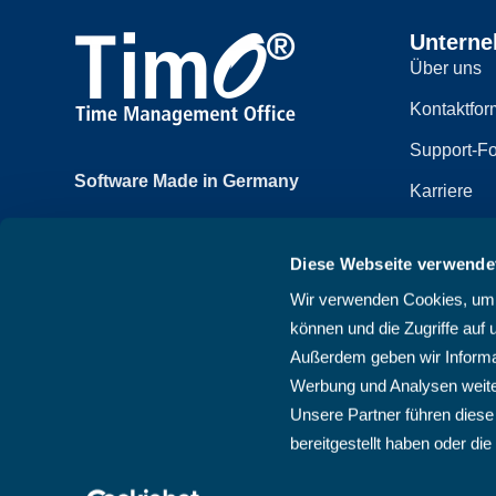
Untern
Über uns
Kontaktfor
Support-Fo
Software Made in Germany
Karriere
Achtzehnmorgenweg 3b
Impressum
61250 Usingen, Deutschland
Diese Webseite verwende
Datenschut
+49 6081 58600
Wir verwenden Cookies, um I
Sitemap
können und die Zugriffe auf 
AGB
Außerdem geben wir Informat
Werbung und Analysen weite
Unsere Partner führen diese
bereitgestellt haben oder d