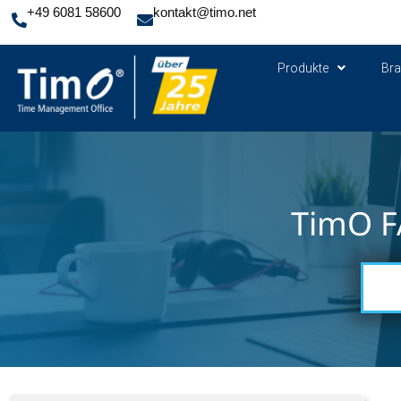
+49 6081 58600
kontakt@timo.net
Produkte
Br
TimO F