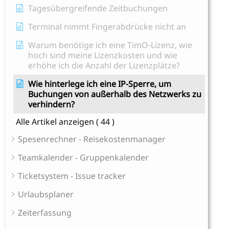
Tagesübergreifende Zeitbuchungen
Terminal nimmt Fingerabdrücke nicht an
Warum benötige ich eine TimO-Lizenz, wie
hoch sind meine Lizenzkosten und wie
erhöhe ich die Anzahl der Lizenzplätze?
Wie hinterlege ich eine IP-Sperre, um
Buchungen von außerhalb des Netzwerks zu
verhindern?
Alle Artikel anzeigen
( 44 )
Spesenrechner - Reisekostenmanager
Teamkalender - Gruppenkalender
Ticketsystem - Issue tracker
Urlaubsplaner
Zeiterfassung