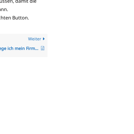
müssen, damit die
ann.
chten Button.
Weiter
Wie hinterlege ich mein Firmenlogo (Applikationslogo) oder PDF-Logo in TimO?