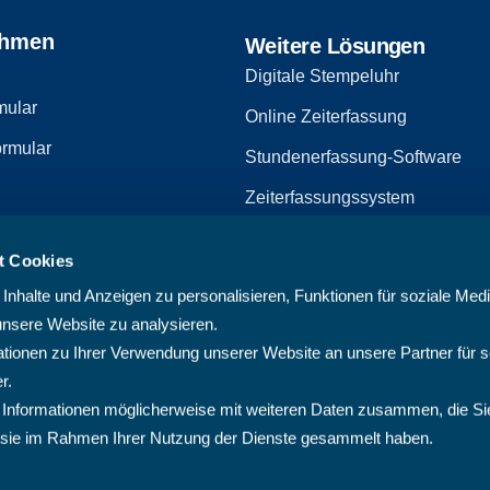
ehmen
Weitere Lösungen
Digitale Stempeluhr
mular
Online Zeiterfassung
rmular
Stundenerfassung-Software
Zeiterfassungssystem
Zeiterfassungssoftware
t Cookies
zerklärung
Arbeitszeiterfassungssystem
nhalte und Anzeigen zu personalisieren, Funktionen für soziale Med
Multiprojektmanagement-Softw
unsere Website zu analysieren.
ionen zu Ihrer Verwendung unserer Website an unsere Partner für s
PMO-Software
r.
Cloud Projektmanagement-Sof
 Informationen möglicherweise mit weiteren Daten zusammen, die Si
ie sie im Rahmen Ihrer Nutzung der Dienste gesammelt haben.
Projektplanungssoftware
Projektsoftware