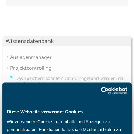
Wissensdatenbank
Auslagenmanager
Projektcontrolling
Das Speichern konnte nicht durchgeführt werden, da
die Personal-Nr. nicht eindeutig ist.
Ein neues Projekt erstellen
Gibt es TimO auch als On-Premises oder Inhouse-
Variante?
Diese Webseite verwendet Cookies
Hat das TimO-System auch eine Zwei-Faktor-
Wir verwenden Cookies, um Inhalte und Anzeigen zu
Authentifizierung (2FA)?
personalisieren, Funktionen für soziale Medien anbieten zu