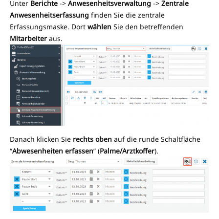
Unter
Berichte
->
Anwesenheitsverwaltung
->
Zentrale
Anwesenheitserfassung
finden Sie die zentrale
Erfassungsmaske. Dort
wählen
Sie den betreffenden
Mitarbeiter
aus.
Danach klicken Sie
rechts oben
auf die runde Schaltfläche
“
Abwesenheiten erfassen
” (
Palme/Arztkoffer
).