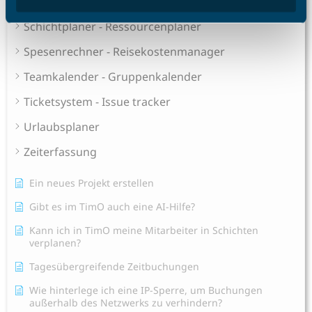
Sales Pipeline
Schichtplaner - Ressourcenplaner
Spesenrechner - Reisekostenmanager
Teamkalender - Gruppenkalender
Ticketsystem - Issue tracker
Urlaubsplaner
Zeiterfassung
Ein neues Projekt erstellen
Gibt es im TimO auch eine AI-Hilfe?
Kann ich in TimO meine Mitarbeiter in Schichten
verplanen?
Tagesübergreifende Zeitbuchungen
Wie hinterlege ich eine IP-Sperre, um Buchungen
außerhalb des Netzwerks zu verhindern?