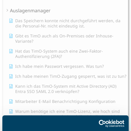
Auslagenmanager
Das Speichern konnte nicht durchgeführt werden, da
die Personal-Nr. nicht eindeutig ist.
Gibt es TimO auch als On-Premises oder Inhouse-
Variante?
Hat das TimO-System auch eine Zwei-Faktor-
Authentifizierung (2FA)?
Ich habe mein Passwort vergessen. Was tun?
Ich habe meinen TimO-Zugang gesperrt, was ist zu tun?
Kann ich das TimO-System mit Active Directory (AD)
Entra SSO SAML 2.0 verknüpfen?
Mitarbeiter E-Mail Benachrichtigung Konfiguration
Warum benötige ich eine TimO-Lizenz, wie hoch sind
meine Lizenzkosten und wie erhöhe ich die Anzahl der
Lizenzplätze?