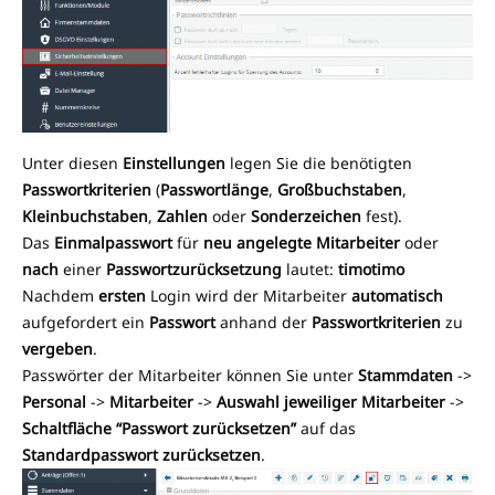
Unter diesen
Einstellungen
legen Sie die benötigten
Passwortkriterien
(
Passwortlänge
,
Großbuchstaben
,
Kleinbuchstaben
,
Zahlen
oder
Sonderzeichen
fest).
Das
Einmalpasswort
für
neu
angelegte Mitarbeiter
oder
nach
einer
Passwortzurücksetzung
lautet:
timotimo
Nachdem
ersten
Login wird der Mitarbeiter
automatisch
aufgefordert ein
Passwort
anhand der
Passwortkriterien
zu
vergeben
.
Passwörter der Mitarbeiter können Sie unter
Stammdaten
->
Personal
->
Mitarbeiter
->
Auswahl jeweiliger Mitarbeiter
->
Schaltfläche “Passwort zurücksetzen”
auf das
Standardpasswort zurücksetzen
.