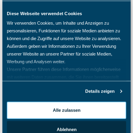
Warum fehlen mir bestimmte Menüpunkte und
Einträge im Menü?
Diese Webseite verwendet Cookies
Was passiert nach einer Löschung eines Mitarbeiters?
Wir verwenden Cookies, um Inhalte und Anzeigen zu
Welche Import- und Exportmöglichkeiten gibt es in
personalisieren, Funktionen für soziale Medien anbieten zu
TimO?
können und die Zugriffe auf unsere Website zu analysieren.
Welche Zugriffsrechte kann ich im TimO definieren?
Außerdem geben wir Informationen zu Ihrer Verwendung
Wie ändere ich die Rolle eines Mitarbeiters?
unserer Website an unsere Partner für soziale Medien,
Werbung und Analysen weiter.
Wie ändere ich die Sprache im TimO?
Unsere Partner führen diese Informationen möglicherweise
Wie ändere ich mein Passwort?
mit weiteren Daten zusammen, die Sie ihnen bereitgestellt
Wie hinterlege ich Passwortrichtlinien im System?
haben oder die sie im Rahmen Ihrer Nutzung der Dienste
Details zeigen
Alle Artikel anzeigen
( 21 )
gesammelt haben.
Projektcontrolling
Alle zulassen
Projektmanagement Enterprise
Projektzeiterfassung
Ablehnen