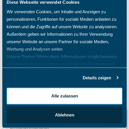
Diese Webseite verwendet Cookies
Wir verwenden Cookies, um Inhalte und Anzeigen zu
personalisieren, Funktionen für soziale Medien anbieten zu
können und die Zugriffe auf unsere Website zu analysieren.
Zurück
Außerdem geben wir Informationen zu Ihrer Verwendung
Gibt es im TimO auch eine AI-Hilfe?
unserer Website an unsere Partner für soziale Medien,
Werbung und Analysen weiter.
Unsere Partner führen diese Informationen möglicherweise
Weiter
mit weiteren Daten zusammen, die Sie ihnen bereitgestellt
Tagesübergreifende Zeitbuchungen
haben oder die sie im Rahmen Ihrer Nutzung der Dienste
Details zeigen
gesammelt haben.
Alle zulassen
Wissensdatenbank
Ablehnen
Auslagenmanager