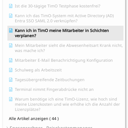
Ist die 30-tägige TimO Testphase kostenfrei?
Kann ich das TimO-System mit Active Directory (AD)
Entra SSO SAML 2.0 verknüpfen?
Kann ich in TimO meine Mitarbeiter in Schichten
verplanen?
Mein Mitarbeiter sieht die Abwesenheitsart Krank nicht,
was mache ich?
Mitarbeiter E-Mail Benachrichtigung Konfiguration
Schulweg als Arbeitszeit
Tagesübergreifende Zeitbuchungen
Terminal nimmt Fingerabdrücke nicht an
Warum benötige ich eine TimO-Lizenz, wie hoch sind
meine Lizenzkosten und wie erhöhe ich die Anzahl der
Lizenzplätze?
Alle Artikel anzeigen
( 44 )
Spesenrechner - Reisekostenmanager