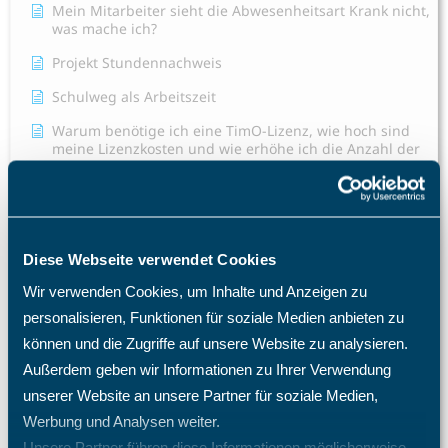
Mein Mitarbeiter sieht die Abwesenheitsart Krank nicht,
was mache ich?
Projekt Stundennachweis
Schulweg als Arbeitszeit
Warum benötige ich eine TimO-Lizenz, wie hoch sind
meine Lizenzkosten und wie erhöhe ich die Anzahl der
Lizenzplätze?
Warum fehlen mir bestimmte Menüpunkte und
Einträge im Menü?
Warum kann ich auf dem Projekt keine Zeiten
Diese Webseite verwendet Cookies
eintragen? Welche Einstellungen benötigen meine
Mitarbeiter?
Wir verwenden Cookies, um Inhalte und Anzeigen zu
personalisieren, Funktionen für soziale Medien anbieten zu
Was passiert nach einer Löschung eines Mitarbeiters?
können und die Zugriffe auf unsere Website zu analysieren.
Alle Artikel anzeigen
( 52 )
Außerdem geben wir Informationen zu Ihrer Verwendung
Projektzeiterfassung
unserer Website an unsere Partner für soziale Medien,
Werbung und Analysen weiter.
Sales Pipeline
Unsere Partner führen diese Informationen möglicherweise