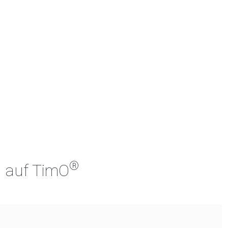
®
h auf TimO