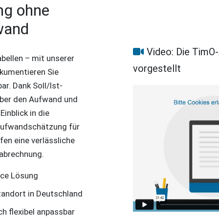
ng ohne
wand
Video: Die TimO-
abellen – mit unserer
vorgestellt
kumentieren Sie
ar. Dank Soll/Ist-
 über den Aufwand und
Einblick in die
e Aufwandschätzung für
en eine verlässliche
nabrechnung.
ice Lösung
tandort in Deutschland
h flexibel anpassbar