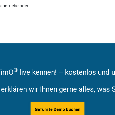
ksbetriebe oder
®
TimO
live kennen! – kostenlos und u
erklären wir Ihnen gerne alles, was
Geführte Demo buchen