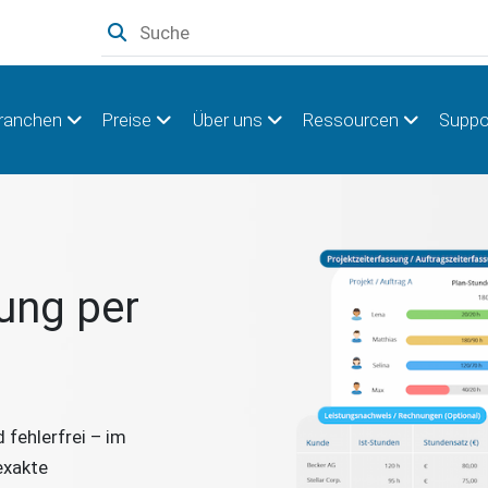
ranchen
Preise
Über uns
Ressourcen
Suppo
ung per
 fehlerfrei – im
exakte