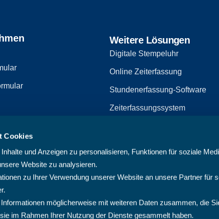
ehmen
Weitere Lösungen
Digitale Stempeluhr
mular
Online Zeiterfassung
rmular
Stundenerfassung-Software
Zeiterfassungssystem
Zeiterfassungssoftware
t Cookies
zerklärung
Arbeitszeiterfassungssystem
nhalte und Anzeigen zu personalisieren, Funktionen für soziale Med
Multiprojektmanagement-Softw
unsere Website zu analysieren.
ionen zu Ihrer Verwendung unserer Website an unsere Partner für s
PMO-Software
r.
Cloud Projektmanagement-Sof
 Informationen möglicherweise mit weiteren Daten zusammen, die Si
ie sie im Rahmen Ihrer Nutzung der Dienste gesammelt haben.
Projektplanungssoftware