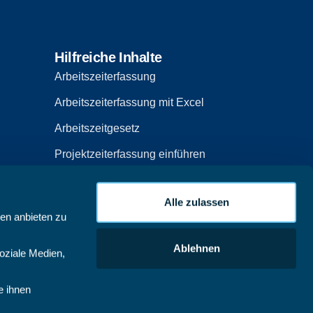
Hilfreiche Inhalte
Arbeitszeiterfassung
Arbeitszeiterfassung mit Excel
Arbeitszeitgesetz
Projektzeiterfassung einführen
Projektzeiterfassung mit Excel
Alle zulassen
Projektzeiterfassung-Tools
ien anbieten zu
are
Zeiterfassung Fingerabdruck erlaubt
Ablehnen
oziale Medien,
Gantt Diagramm
tware
Projektmanagement-Tools
e ihnen
Projektorganisation