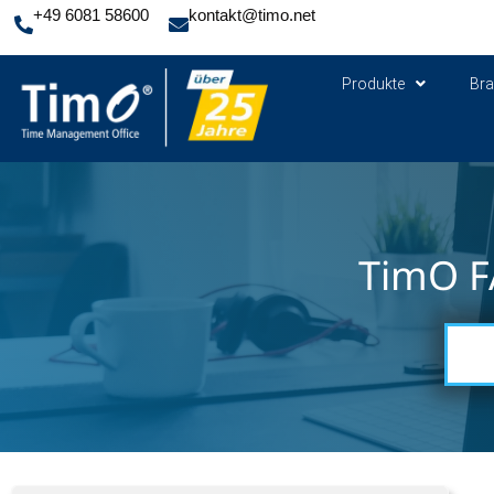
+49 6081 58600
kontakt@timo.net
Produkte
Br
TimO F