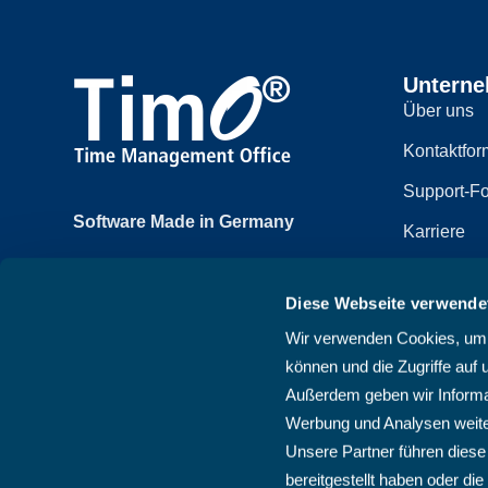
Untern
Über uns
Kontaktfor
Support-Fo
Software Made in Germany
Karriere
Achtzehnmorgenweg 3b
Impressum
61250 Usingen, Deutschland
Diese Webseite verwende
Datenschut
+49 6081 58600
Wir verwenden Cookies, um I
Sitemap
können und die Zugriffe auf 
AGB
Außerdem geben wir Informat
Werbung und Analysen weite
Unsere Partner führen diese
bereitgestellt haben oder d