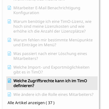
Mitarbeiter E-Mail Benachrichtigung
Konfiguration
Warum benötige ich eine TimO-Lizenz, wie
hoch sind meine Lizenzkosten und wie
erhöhe ich die Anzahl der Lizenzplätze?
Warum fehlen mir bestimmte Menüpunkte
und Einträge im Menü?
Was passiert nach einer Löschung eines
Mitarbeiters?
Welche Import- und Exportmöglichkeiten
gibt es in TimO?
Welche Zugriffsrechte kann ich im TimO
definieren?
Wie ändere ich die Rolle eines Mitarbeiters?
Alle Artikel anzeigen
( 37 )