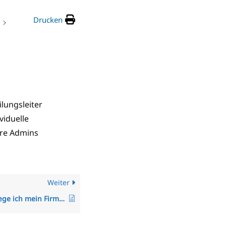
Drucken
ilungsleiter
viduelle
re Admins
Weiter
Wie hinterlege ich mein Firmenlogo (Applikationslogo) oder PDF-Logo in TimO?