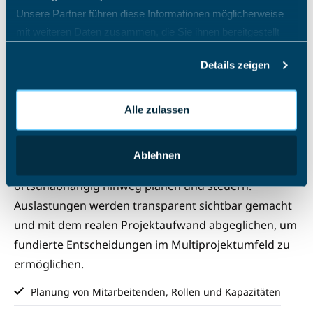
Planungssicherheit
durch
Unsere Partner führen diese Informationen möglicherweise
transparente
mit weiteren Daten zusammen, die Sie ihnen bereitgestellt
haben oder die sie im Rahmen Ihrer Nutzung der Dienste
Ressourcensteuerung
Details zeigen
gesammelt haben.
In projektorientierten Organisationen ist die
Alle zulassen
koordinierte Nutzung von Ressourcen entscheidend im
Projektmanagement. Mit TimO® lassen sich
Ablehnen
Mitarbeitende und Kapazitäten über mehrere Projekte
ortsunabhängig hinweg planen und steuern.
Auslastungen werden transparent sichtbar gemacht
und mit dem realen Projektaufwand abgeglichen, um
fundierte Entscheidungen im Multiprojektumfeld zu
ermöglichen.
Planung von Mitarbeitenden, Rollen und Kapazitäten