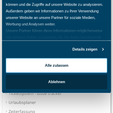
können und die Zugriffe auf unsere Website zu analysieren.
Mitarbeiter E-Mail Benachrichtigung Konfiguration
Außerdem geben wir Informationen zu Ihrer Verwendung
Projekt Stundennachweis
unserer Website an unsere Partner für soziale Medien,
Schulweg als Arbeitszeit
Werbung und Analysen weiter.
Unsere Partner führen diese Informationen möglicherweise
Tagesübergreifende Zeitbuchungen
mit weiteren Daten zusammen, die Sie ihnen bereitgestellt
Wie ändere ich die Zeitzone des Mitarbeiters?
haben oder die sie im Rahmen Ihrer Nutzung der Dienste
Alle Artikel anzeigen
( 59 )
Details zeigen
gesammelt haben.
Sales Pipeline
Alle zulassen
Schichtplaner - Ressourcenplaner
Spesenrechner - Reisekostenmanager
Ablehnen
Teamkalender - Gruppenkalender
Ticketsystem - Issue tracker
Urlaubsplaner
Zeiterfassung