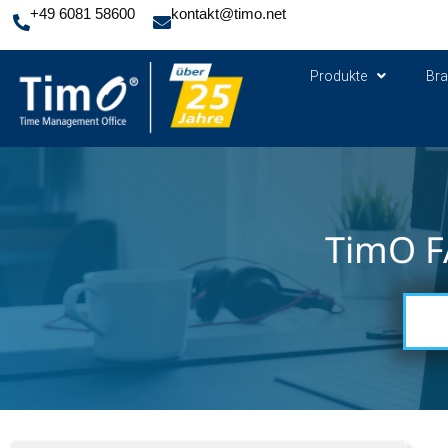
+49 6081 58600
kontakt@timo.net
Produkte
Br
TimO F