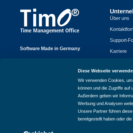
Untern
Über uns
Kontaktfor
Support-Fo
Software Made in Germany
Karriere
Achtzehnmorgenweg 3b
Impressum
61250 Usingen, Deutschland
Diese Webseite verwende
Datenschut
+49 6081 58600
Wir verwenden Cookies, um I
Sitemap
können und die Zugriffe auf 
AGB
Außerdem geben wir Informat
Werbung und Analysen weite
Unsere Partner führen diese
bereitgestellt haben oder d