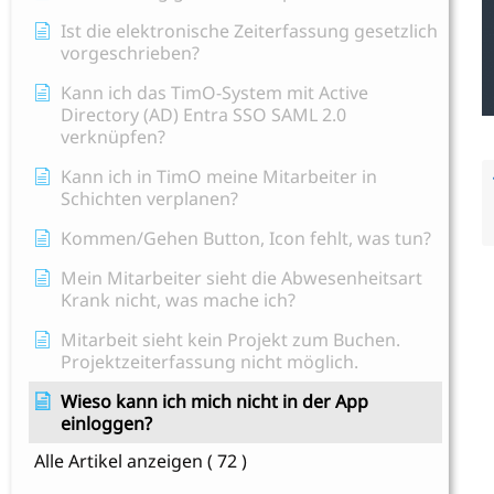
Ist die elektronische Zeiterfassung gesetzlich
vorgeschrieben?
Kann ich das TimO-System mit Active
Directory (AD) Entra SSO SAML 2.0
verknüpfen?
Kann ich in TimO meine Mitarbeiter in
Schichten verplanen?
Kommen/Gehen Button, Icon fehlt, was tun?
Mein Mitarbeiter sieht die Abwesenheitsart
Krank nicht, was mache ich?
Mitarbeit sieht kein Projekt zum Buchen.
Projektzeiterfassung nicht möglich.
Wieso kann ich mich nicht in der App
einloggen?
Alle Artikel anzeigen
( 72 )