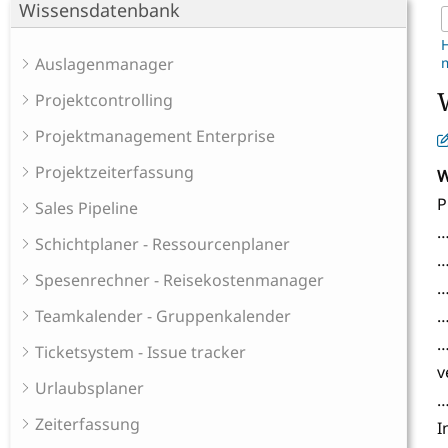
Wissensdatenbank
Auslagenmanager
m
Projektcontrolling
Projektmanagement Enterprise
Projektzeiterfassung
W
P
Sales Pipeline
…
Schichtplaner - Ressourcenplaner
…
Spesenrechner - Reisekostenmanager
…
Teamkalender - Gruppenkalender
…
…
Ticketsystem - Issue tracker
v
Urlaubsplaner
…
Zeiterfassung
I