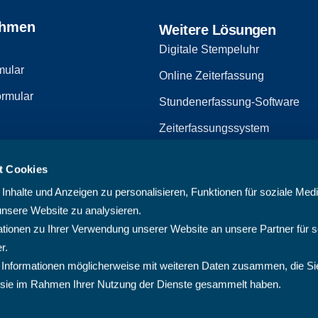
ehmen
Weitere Lösungen
Digitale Stempeluhr
mular
Online Zeiterfassung
rmular
Stundenerfassung-Software
Zeiterfassungssystem
Zeiterfassungssoftware
t Cookies
zerklärung
Arbeitszeiterfassungssystem
nhalte und Anzeigen zu personalisieren, Funktionen für soziale Med
Multiprojektmanagement-Softw
unsere Website zu analysieren.
ionen zu Ihrer Verwendung unserer Website an unsere Partner für s
PMO-Software
r.
Cloud Projektmanagement-Sof
 Informationen möglicherweise mit weiteren Daten zusammen, die Si
ie sie im Rahmen Ihrer Nutzung der Dienste gesammelt haben.
Projektplanungssoftware
Projektsoftware