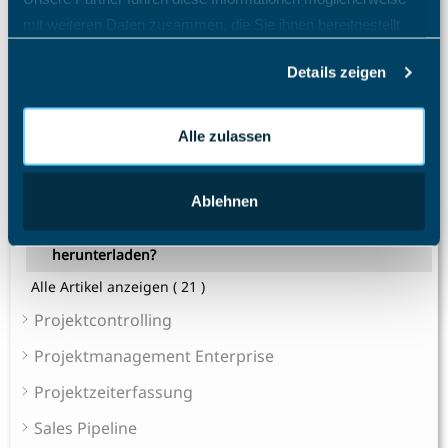
Was passiert nach einer Löschung eines Mitarbeiters?
mit weiteren Daten zusammen, die Sie ihnen bereitgestellt
Welche Import- und Exportmöglichkeiten gibt es in
haben oder die sie im Rahmen Ihrer Nutzung der Dienste
TimO?
Details zeigen
gesammelt haben.
Welche Zugriffsrechte kann ich im TimO definieren?
Wie ändere ich die Rolle eines Mitarbeiters?
Alle zulassen
Wie ändere ich die Sprache im TimO?
Ablehnen
Wie ändere ich mein Passwort?
Wie kann ich die App benutzen und wo kann ich sie
herunterladen?
Alle Artikel anzeigen
( 21 )
Projektcontrolling
Projektmanagement Enterprise
Projektzeiterfassung
Sales Pipeline