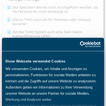
Das Speichern konnte nicht durchgeführt werden, da
die Personal-Nr. nicht eindeutig ist.
Gibt es TimO auch als On-Premises oder Inhouse-
Variante?
Hat das TimO-System auch eine Zwei-Faktor-
Authentifizierung (2FA)?
Ich habe mein Passwort vergessen. Was tun?
Ich habe meinen TimO-Zugang gesperrt, was ist zu tun?
Kann ich das TimO-System mit Active Directory (AD)
Diese Webseite verwendet Cookies
Entra SSO SAML 2.0 verknüpfen?
Wir verwenden Cookies, um Inhalte und Anzeigen zu
Mitarbeiter E-Mail Benachrichtigung Konfiguration
personalisieren, Funktionen für soziale Medien anbieten zu
Warum benötige ich eine TimO-Lizenz, wie hoch sind
können und die Zugriffe auf unsere Website zu analysieren.
meine Lizenzkosten und wie erhöhe ich die Anzahl der
Außerdem geben wir Informationen zu Ihrer Verwendung
Lizenzplätze?
unserer Website an unsere Partner für soziale Medien,
Warum fehlen mir bestimmte Menüpunkte und
Werbung und Analysen weiter.
Einträge im Menü?
Unsere Partner führen diese Informationen möglicherweise