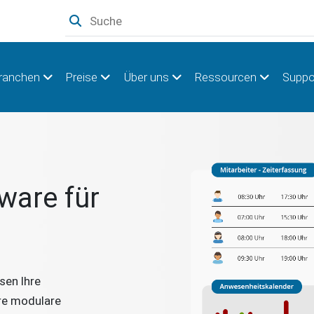
ranchen
Preise
Über uns
Ressourcen
Suppo
ware für
sen Ihre
ere modulare