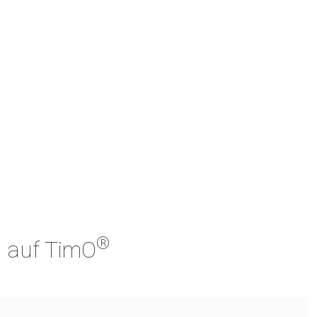
®
h auf TimO