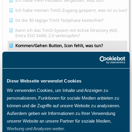
Ich habe mein Passwort vergessen. Was tun?
Ich habe meinen TimO-Zugang gesperrt, was ist zu tun?
Ist die 30-tägige TimO Testphase kostenfrei?
Kann ich das TimO-System mit Active Directory (AD)
Entra SSO SAML 2.0 verknüpfen?
Kommen/Gehen Button, Icon fehlt, was tun?
Mein Mitarbeiter sieht die Abwesenheitsart Krank nicht,
was mache ich?
Mitarbeit sieht kein Projekt zum Buchen.
Projektzeiterfassung nicht möglich.
Diese Webseite verwendet Cookies
Mitarbeiter E-Mail Benachrichtigung Konfiguration
Wir verwenden Cookies, um Inhalte und Anzeigen zu
Projekt Stundennachweis
personalisieren, Funktionen für soziale Medien anbieten zu
können und die Zugriffe auf unsere Website zu analysieren.
Schulweg als Arbeitszeit
Außerdem geben wir Informationen zu Ihrer Verwendung
Tagesübergreifende Zeitbuchungen
unserer Website an unsere Partner für soziale Medien,
Alle Artikel anzeigen
( 59 )
Werbung und Analysen weiter.