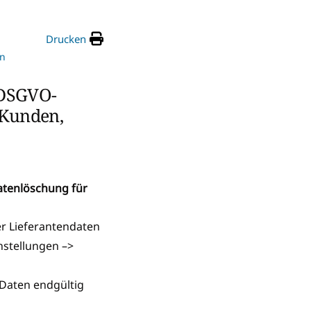
Drucken
en
 DSGVO-
 Kunden,
atenlöschung für
r Lieferantendaten
nstellungen –>
 Daten endgültig