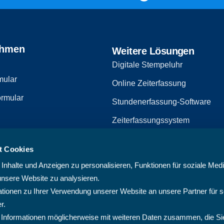
ehmen
Weitere Lösungen
Digitale Stempeluhr
mular
Online Zeiterfassung
rmular
Stundenerfassung-Software
Zeiterfassungssystem
Zeiterfassungssoftware
t Cookies
zerklärung
Arbeitszeiterfassungssystem
nhalte und Anzeigen zu personalisieren, Funktionen für soziale Med
Multiprojektmanagement-Softw
unsere Website zu analysieren.
ionen zu Ihrer Verwendung unserer Website an unsere Partner für s
PMO-Software
r.
Cloud Projektmanagement-Sof
 Informationen möglicherweise mit weiteren Daten zusammen, die Si