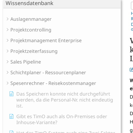
Wissensdatenbank
Auslagenmanager
o
Projektcontrolling
Projektmanagement Enterprise
Projektzeiterfassung
Sales Pipeline
Schichtplaner - Ressourcenplaner
W
Spesenrechner - Reisekostenmanager
e
Das Speichern konnte nicht durchgeführt
D
werden, da die Personal-Nr. nicht eindeutig
k
ist.
D
Gibt es TimO auch als On-Premises oder
H
Inhouse-Variante?
g