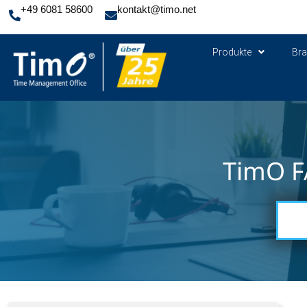
+49 6081 58600
kontakt@timo.net
Produkte
Br
TimO F