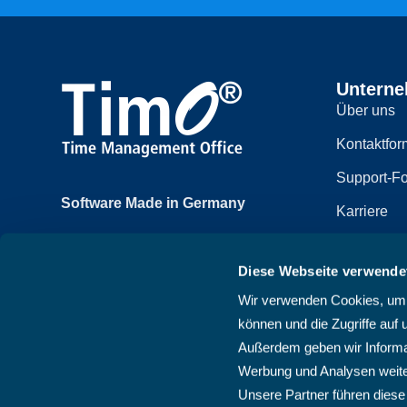
Untern
Über uns
Kontaktfor
Support-Fo
Software Made in Germany
Karriere
Achtzehnmorgenweg 3b
Impressum
61250 Usingen, Deutschland
Diese Webseite verwende
Datenschut
+49 6081 58600
Wir verwenden Cookies, um I
Sitemap
können und die Zugriffe auf 
AGB
Außerdem geben wir Informat
Werbung und Analysen weite
Unsere Partner führen diese