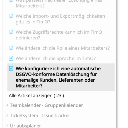
Was passiert nach einer Löschung eines
Mitarbeiters?
Welche Import- und Exportmöglichkeiten
gibt es in TimO?
Welche Zugriffsrechte kann ich im TimO
definieren?
Wie ändere ich die Rolle eines Mitarbeiters?
Wie ändere ich die Sprache im TimO?
Wie konfiguriere ich eine automatische
DSGVO-konforme Datenlöschung für
ehemalige Kunden, Lieferanten oder
Mitarbeiter?
Alle Artikel anzeigen
( 23 )
Teamkalender - Gruppenkalender
Ticketsystem - Issue tracker
Urlaubsplaner