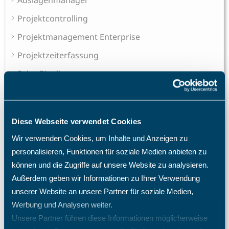
Auslagenmanager
Projektcontrolling
Projektmanagement Enterprise
Projektzeiterfassung
Sales Pipeline
Schichtplaner - Ressourcenplaner
Das Speichern konnte nicht durchgeführt werden, da
die Personal-Nr. nicht eindeutig ist.
Diese Webseite verwendet Cookies
Fingerprintterminal - Mitarbeiter registrieren
Wir verwenden Cookies, um Inhalte und Anzeigen zu
personalisieren, Funktionen für soziale Medien anbieten zu
Gibt es TimO auch als On-Premises oder Inhouse-
Variante?
können und die Zugriffe auf unsere Website zu analysieren.
Außerdem geben wir Informationen zu Ihrer Verwendung
Hat das TimO-System auch eine Zwei-Faktor-
Authentifizierung (2FA)?
unserer Website an unsere Partner für soziale Medien,
Werbung und Analysen weiter.
Ich habe mein Passwort vergessen. Was tun?
Unsere Partner führen diese Informationen möglicherweise
Ich habe meinen TimO-Zugang gesperrt, was ist zu tun?