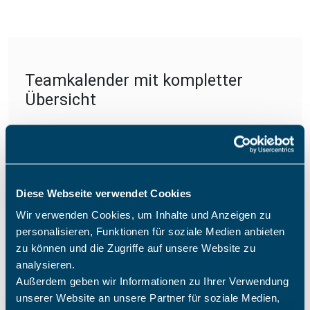
Teamkalender mit kompletter
Übersicht
Alle Termine auf einer Oberfläche – sortiert,
filterbar und farblich gegliedert. Sie sehen die
Termine aller Mitarbeiter gleichzeitig und
erkennen sofort freie Zeiten, Überschneidungen
Diese Webseite verwendet Cookies
und wichtige Fristen. Unser
Wir verwenden Cookies, um Inhalte und Anzeigen zu
Gruppenterminkalender schafft Ordnung im
personalisieren, Funktionen für soziale Medien anbieten
zu können und die Zugriffe auf unsere Website zu
Alltag und verbessert Ihre Terminplanung
analysieren.
deutlich.
Außerdem geben wir Informationen zu Ihrer Verwendung
unserer Website an unsere Partner für soziale Medien,
Übersicht über alle Termine im Unternehmen