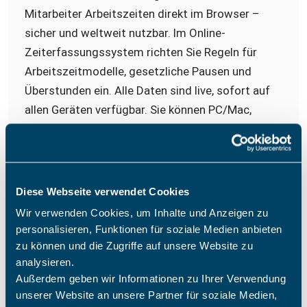
Mitarbeiter Arbeitszeiten direkt im Browser –
sicher und weltweit nutzbar. Im Online-
Zeiterfassungssystem richten Sie Regeln für
Arbeitszeitmodelle, gesetzliche Pausen und
Überstunden ein. Alle Daten sind live, sofort auf
allen Geräten verfügbar. Sie können PC/Mac,
Tablets und mobile Endgeräte auch abwechselnd
nutzen, die Daten werden synchronisiert.
Arbeitszeitkonten und Feiertagsregelungen
Diese Webseite verwendet Cookies
werden durch HR-Teams verwaltet
Wir verwenden Cookies, um Inhalte und Anzeigen zu
Manuelle Nachbearbeitung von Arbeitszeiten
personalisieren, Funktionen für soziale Medien anbieten
und Pausen
zu können und die Zugriffe auf unsere Website zu
analysieren.
Flexible Einstellungen für Pausenzeiten
Außerdem geben wir Informationen zu Ihrer Verwendung
Überstundenmanagement mit
unserer Website an unsere Partner für soziale Medien,