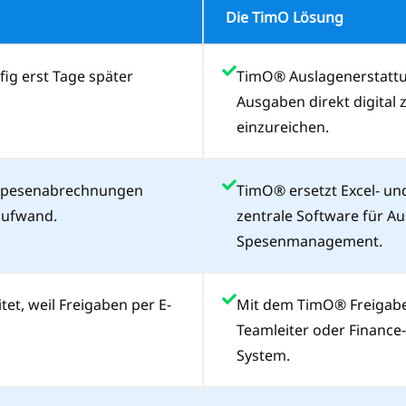
Die TimO Lösung
ig erst Tage später
TimO® Auslagenerstattu
Ausgaben direkt digital 
einzureichen.
e Spesenabrechnungen
TimO® ersetzt Excel- un
aufwand.
zentrale Software für A
Spesenmanagement.
et, weil Freigaben per E-
Mit dem TimO® Freigab
Teamleiter oder Finance
System.