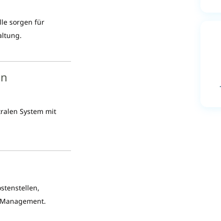
lle sorgen für
altung.
en
ralen System mit
stenstellen,
d Management.