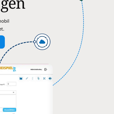
agen
mobil
t.