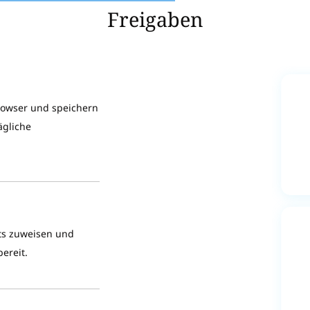
Freigaben
rowser und speichern
ägliche
ets zuweisen und
ereit.