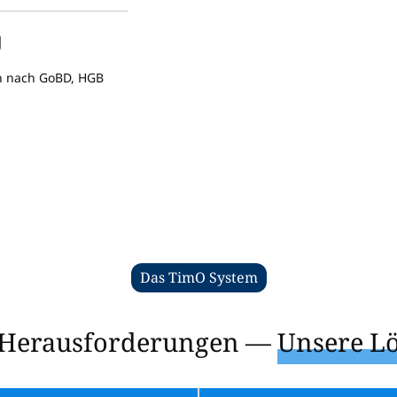
g
on nach GoBD, HGB
Das TimO System
 Herausforderungen —
Unsere L