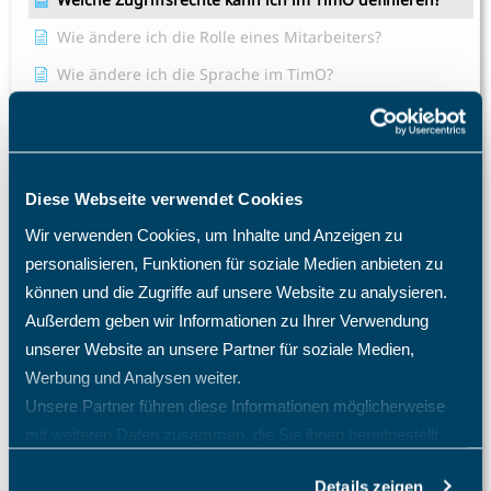
Wie ändere ich die Rolle eines Mitarbeiters?
Wie ändere ich die Sprache im TimO?
Wie ändere ich mein Passwort?
Alle Artikel anzeigen
( 21 )
Projektcontrolling
Diese Webseite verwendet Cookies
Projektmanagement Enterprise
Wir verwenden Cookies, um Inhalte und Anzeigen zu
Projektzeiterfassung
personalisieren, Funktionen für soziale Medien anbieten zu
können und die Zugriffe auf unsere Website zu analysieren.
Sales Pipeline
Außerdem geben wir Informationen zu Ihrer Verwendung
Schichtplaner - Ressourcenplaner
unserer Website an unsere Partner für soziale Medien,
Werbung und Analysen weiter.
Spesenrechner - Reisekostenmanager
Unsere Partner führen diese Informationen möglicherweise
Teamkalender - Gruppenkalender
mit weiteren Daten zusammen, die Sie ihnen bereitgestellt
Ticketsystem - Issue tracker
haben oder die sie im Rahmen Ihrer Nutzung der Dienste
Details zeigen
gesammelt haben.