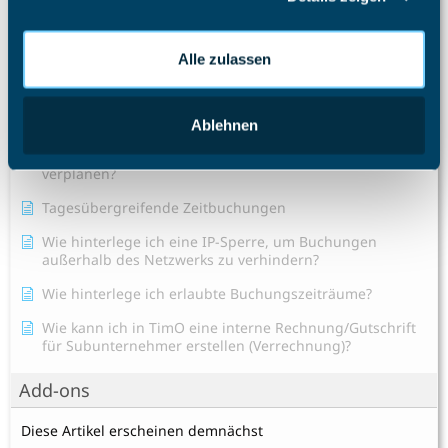
Urlaubsplaner
Zeiterfassung
Alle zulassen
Ein neues Projekt erstellen
Gibt es im TimO auch eine AI-Hilfe?
Ablehnen
Kann ich in TimO meine Mitarbeiter in Schichten
verplanen?
Tagesübergreifende Zeitbuchungen
Wie hinterlege ich eine IP-Sperre, um Buchungen
außerhalb des Netzwerks zu verhindern?
Wie hinterlege ich erlaubte Buchungszeiträume?
Wie kann ich in TimO eine interne Rechnung/Gutschrift
für Subunternehmer erstellen (Verrechnung)?
Add-ons
Diese Artikel erscheinen demnächst