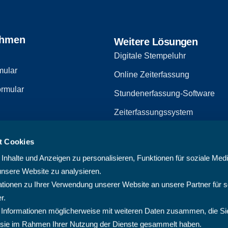
ehmen
Weitere Lösungen
Digitale Stempeluhr
mular
Online Zeiterfassung
rmular
Stundenerfassung-Software
Zeiterfassungssystem
Zeiterfassungssoftware
t Cookies
zerklärung
Arbeitszeiterfassungssystem
nhalte und Anzeigen zu personalisieren, Funktionen für soziale Med
Multiprojektmanagement-Softw
unsere Website zu analysieren.
ionen zu Ihrer Verwendung unserer Website an unsere Partner für s
PMO-Software
r.
Cloud Projektmanagement-Sof
 Informationen möglicherweise mit weiteren Daten zusammen, die Si
ie sie im Rahmen Ihrer Nutzung der Dienste gesammelt haben.
Projektplanungssoftware