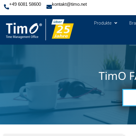
+49 6081 58600
kontakt@timo.net
Produkte
Br
TimO F