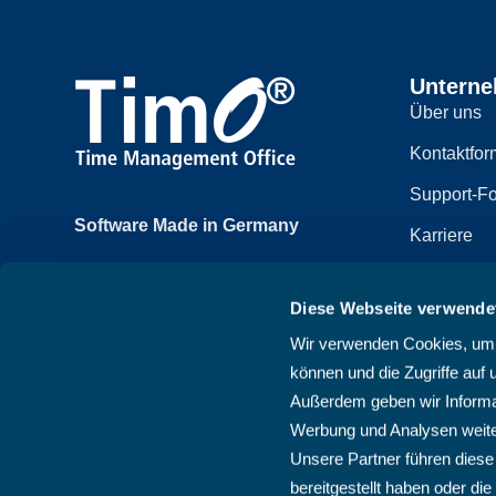
Untern
Über uns
Kontaktfor
Support-Fo
Software Made in Germany
Karriere
Achtzehnmorgenweg 3b
Impressum
61250 Usingen, Deutschland
Diese Webseite verwende
Datenschut
+49 6081 58600
Wir verwenden Cookies, um I
Sitemap
können und die Zugriffe auf 
AGB
Außerdem geben wir Informat
Werbung und Analysen weite
Unsere Partner führen diese
bereitgestellt haben oder d