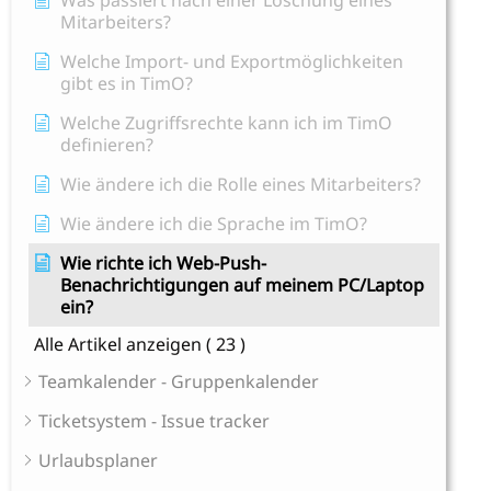
Was passiert nach einer Löschung eines
Mitarbeiters?
Welche Import- und Exportmöglichkeiten
gibt es in TimO?
Welche Zugriffsrechte kann ich im TimO
definieren?
Wie ändere ich die Rolle eines Mitarbeiters?
Wie ändere ich die Sprache im TimO?
Wie richte ich Web-Push-
Benachrichtigungen auf meinem PC/Laptop
ein?
Alle Artikel anzeigen
( 23 )
Teamkalender - Gruppenkalender
Ticketsystem - Issue tracker
Urlaubsplaner