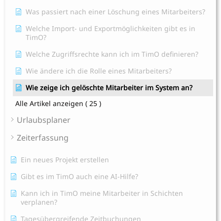
Was passiert nach einer Löschung eines Mitarbeiters?
Welche Import- und Exportmöglichkeiten gibt es in
TimO?
Welche Zugriffsrechte kann ich im TimO definieren?
Wie ändere ich die Rolle eines Mitarbeiters?
Wie zeige ich gelöschte Mitarbeiter im System an?
Alle Artikel anzeigen
( 25 )
Urlaubsplaner
Zeiterfassung
Ein neues Projekt erstellen
Gibt es im TimO auch eine AI-Hilfe?
Kann ich in TimO meine Mitarbeiter in Schichten
verplanen?
Tagesübergreifende Zeitbuchungen