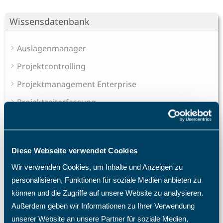
Wissensdatenbank
Auslagenmanager
Projektcontrolling
Projektmanagement Enterprise
Projektzeiterfassung
Sales Pipeline
Schichtplaner - Ressourcenplaner
Diese Webseite verwendet Cookies
Spesenrechner - Reisekostenmanager
Wir verwenden Cookies, um Inhalte und Anzeigen zu
Teamkalender - Gruppenkalender
personalisieren, Funktionen für soziale Medien anbieten zu
Ticketsystem - Issue tracker
können und die Zugriffe auf unsere Website zu analysieren.
Außerdem geben wir Informationen zu Ihrer Verwendung
Das Speichern konnte nicht durchgeführt werden, da
die Personal-Nr. nicht eindeutig ist.
unserer Website an unsere Partner für soziale Medien,