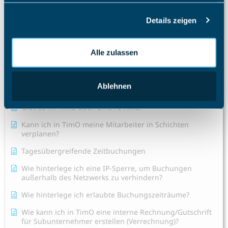
haben oder die sie im Rahmen Ihrer Nutzung der Dienste
Wie ändere ich die Rolle eines Mitarbeiters?
Details zeigen
gesammelt haben.
Alle Artikel anzeigen
( 25 )
Urlaubsplaner
Alle zulassen
Zeiterfassung
Ablehnen
Ein neues Projekt erstellen
Gibt es im TimO auch eine AI-Hilfe?
Kann ich in TimO meine Mitarbeiter in Schichten
verplanen?
Tagesübergreifende Zeitbuchungen
Wie hinterlege ich eine IP-Sperre, um Buchungen
außerhalb des Netzwerks zu verhindern?
Wie hinterlege ich erlaubte Buchungszeiträume?
Wie kann ich in TimO eine interne Rechnung/Gutschrift
für Subunternehmer erstellen (Verrechnung)?