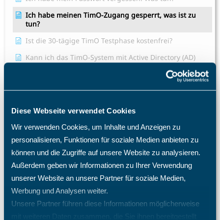
Ich habe meinen TimO-Zugang gesperrt, was ist zu
tun?
Ist die 30-tägige TimO Testphase kostenfrei?
Kann ich das TimO-System mit Active Directory (AD)
Entra SSO SAML 2.0 verknüpfen?
Mitarbeiter E-Mail Benachrichtigung Konfiguration
Ticketbearbeiter kann nicht ausgewählt werden.
Diese Webseite verwendet Cookies
Warum benötige ich eine TimO-Lizenz, wie hoch sind
meine Lizenzkosten und wie erhöhe ich die Anzahl der
Wir verwenden Cookies, um Inhalte und Anzeigen zu
Lizenzplätze?
personalisieren, Funktionen für soziale Medien anbieten zu
Warum fehlen mir bestimmte Menüpunkte und
können und die Zugriffe auf unsere Website zu analysieren.
Einträge im Menü?
Außerdem geben wir Informationen zu Ihrer Verwendung
Was passiert nach einer Löschung eines Mitarbeiters?
unserer Website an unsere Partner für soziale Medien,
Werbung und Analysen weiter.
Welche Import- und Exportmöglichkeiten gibt es in
TimO?
Unsere Partner führen diese Informationen möglicherweise
mit weiteren Daten zusammen, die Sie ihnen bereitgestellt
Welche Zugriffsrechte kann ich im TimO definieren?