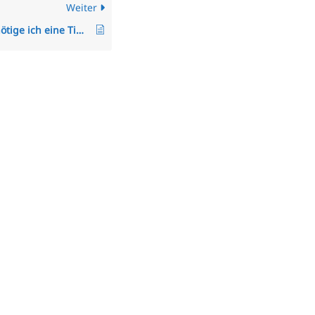
Weiter
Warum benötige ich eine TimO-Lizenz, wie hoch sind meine Lizenzkosten und wie erhöhe ich die Anzahl der Lizenzplätze?