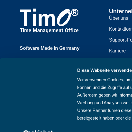
Untern
Über uns
Kontaktfor
Support-Fo
Software Made in Germany
Karriere
Achtzehnmorgenweg 3b
Impressum
61250 Usingen, Deutschland
Diese Webseite verwende
Datenschut
+49 6081 58600
Wir verwenden Cookies, um I
Sitemap
können und die Zugriffe auf 
AGB
Außerdem geben wir Informat
Werbung und Analysen weite
Unsere Partner führen diese
bereitgestellt haben oder d