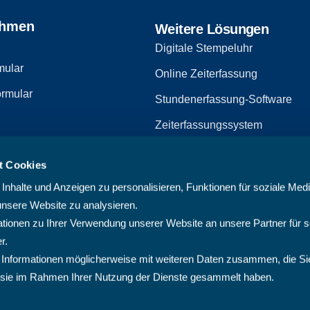
ehmen
Weitere Lösungen
Digitale Stempeluhr
mular
Online Zeiterfassung
rmular
Stundenerfassung-Software
Zeiterfassungssystem
Zeiterfassungssoftware
t Cookies
zerklärung
Arbeitszeiterfassungssystem
nhalte und Anzeigen zu personalisieren, Funktionen für soziale Med
Multiprojektmanagement-Softw
unsere Website zu analysieren.
ionen zu Ihrer Verwendung unserer Website an unsere Partner für s
PMO-Software
r.
Cloud Projektmanagement-Sof
 Informationen möglicherweise mit weiteren Daten zusammen, die Si
ie sie im Rahmen Ihrer Nutzung der Dienste gesammelt haben.
Projektplanungssoftware
Projektsoftware