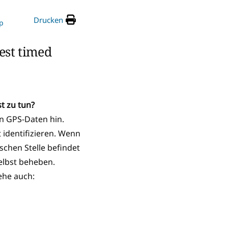
Drucken
p
est timed
t zu tun?
on GPS-Daten hin.
 identifizieren. Wenn
schen Stelle befindet
elbst beheben.
iehe auch: