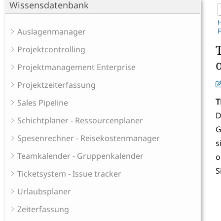
Wissensdatenbank
Auslagenmanager
F
Projektcontrolling
Projektmanagement Enterprise
Projektzeiterfassung
T
Sales Pipeline
D
Schichtplaner - Ressourcenplaner
G
Spesenrechner - Reisekostenmanager
s
Teamkalender - Gruppenkalender
o
S
Ticketsystem - Issue tracker
Urlaubsplaner
Zeiterfassung