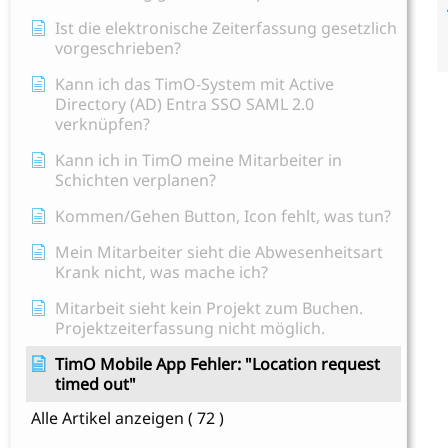
Ist die elektronische Zeiterfassung gesetzlich
vorgeschrieben?
Kann ich das TimO-System mit Active
Directory (AD) Entra SSO SAML 2.0
verknüpfen?
Kann ich in TimO meine Mitarbeiter in
Schichten verplanen?
Kommen/Gehen Button, Icon fehlt, was tun?
Mein Mitarbeiter sieht die Abwesenheitsart
Krank nicht, was mache ich?
Mitarbeit sieht kein Projekt zum Buchen.
Projektzeiterfassung nicht möglich.
TimO Mobile App Fehler: "Location request
timed out"
Alle Artikel anzeigen
( 72 )