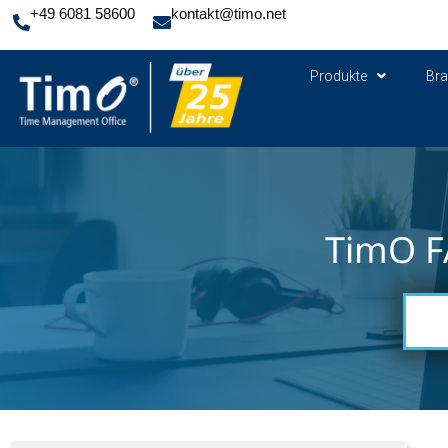
+49 6081 58600
kontakt@timo.net
Produkte
Br
TimO F