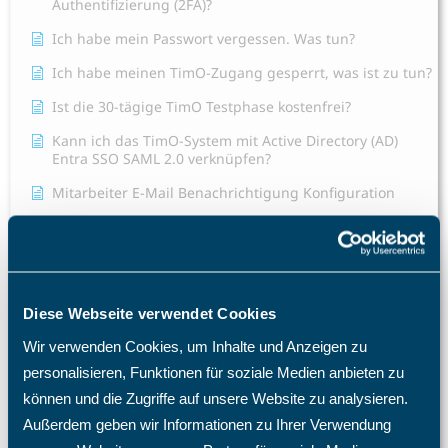
Authentifizierung (2FA)?
Ich habe mein Passwort vergessen. Was tun?
Ich habe meinen TimO-Zugang gesperrt, was ist zu tun?
Ist die 30-tägige TimO Testphase kostenfrei?
Kann ich das TimO-System mit Active Directory (AD)
Entra SSO SAML 2.0 verknüpfen?
Mitarbeiter E-Mail Benachrichtigung Konfiguration
Warum benötige ich eine TimO-Lizenz, wie hoch sind
meine Lizenzkosten und wie erhöhe ich die Anzahl der
Lizenzplätze?
Warum fehlen mir bestimmte Menüpunkte und
Diese Webseite verwendet Cookies
Einträge im Menü?
Wir verwenden Cookies, um Inhalte und Anzeigen zu
Was passiert nach einer Löschung eines Mitarbeiters?
personalisieren, Funktionen für soziale Medien anbieten zu
Welche Import- und Exportmöglichkeiten gibt es in
können und die Zugriffe auf unsere Website zu analysieren.
TimO?
Außerdem geben wir Informationen zu Ihrer Verwendung
Welche Zugriffsrechte kann ich im TimO definieren?