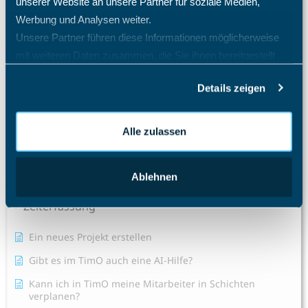
unserer Website an unsere Partner für soziale Medien,
Wie ändere ich die Rolle eines Mitarbeiters?
Werbung und Analysen weiter.
Unsere Partner führen diese Informationen möglicherweise
Wie ändere ich die Sprache im TimO?
mit weiteren Daten zusammen, die Sie ihnen bereitgestellt
Alle Artikel anzeigen
( 22 )
haben oder die sie im Rahmen Ihrer Nutzung der Dienste
Schichtplaner - Ressourcenplaner
Details zeigen
gesammelt haben.
Spesenrechner - Reisekostenmanager
Teamkalender - Gruppenkalender
Alle zulassen
Ticketsystem - Issue tracker
Ablehnen
Urlaubsplaner
Zeiterfassung
Ein neues Projekt erstellen
Gibt es im TimO auch eine AI-Hilfe?
Kann ich in TimO meine Mitarbeiter in Schichten
verplanen?