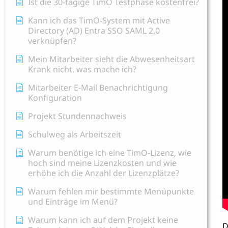
Ist die 30-tägige TimO Testphase kostenfrei?
Kann ich das TimO-System mit Active
Directory (AD) Entra SSO SAML 2.0
verknüpfen?
Mein Mitarbeiter sieht die Abwesenheitsart
Krank nicht, was mache ich?
Mitarbeiter E-Mail Benachrichtigung
Konfiguration
Projekt Stundennachweis
Schulweg als Arbeitszeit
Warum benötige ich eine TimO-Lizenz, wie
hoch sind meine Lizenzkosten und wie
erhöhe ich die Anzahl der Lizenzplätze?
Warum fehlen mir bestimmte Menüpunkte
und Einträge im Menü?
Warum kann ich auf dem Projekt keine
D