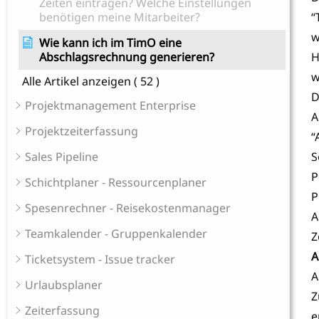
Zeiten eintragen? Welche Einstellungen
benötigen meine Mitarbeiter?
“
w
Wie kann ich im TimO eine
Abschlagsrechnung generieren?
H
w
Alle Artikel anzeigen
( 52 )
D
Projektmanagement Enterprise
A
Projektzeiterfassung
“
Sales Pipeline
S
P
Schichtplaner - Ressourcenplaner
P
Spesenrechner - Reisekostenmanager
A
Teamkalender - Gruppenkalender
Z
A
Ticketsystem - Issue tracker
A
Urlaubsplaner
Z
Zeiterfassung
e