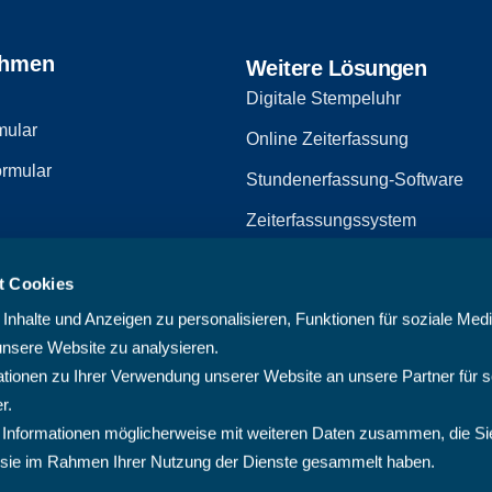
ehmen
Weitere Lösungen
Digitale Stempeluhr
mular
Online Zeiterfassung
rmular
Stundenerfassung-Software
Zeiterfassungssystem
Zeiterfassungssoftware
t Cookies
zerklärung
Arbeitszeiterfassungssystem
nhalte und Anzeigen zu personalisieren, Funktionen für soziale Med
Multiprojektmanagement-Softw
unsere Website zu analysieren.
ionen zu Ihrer Verwendung unserer Website an unsere Partner für s
PMO-Software
r.
Cloud Projektmanagement-Sof
 Informationen möglicherweise mit weiteren Daten zusammen, die Si
ie sie im Rahmen Ihrer Nutzung der Dienste gesammelt haben.
Projektplanungssoftware