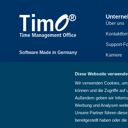
Untern
Über uns
Kontaktfor
Support-Fo
Software Made in Germany
Karriere
Achtzehnmorgenweg 3b
Impressum
61250 Usingen, Deutschland
Diese Webseite verwende
Datenschut
+49 6081 58600
Wir verwenden Cookies, um I
Sitemap
können und die Zugriffe auf 
AGB
Außerdem geben wir Informat
Werbung und Analysen weite
Unsere Partner führen diese
bereitgestellt haben oder d