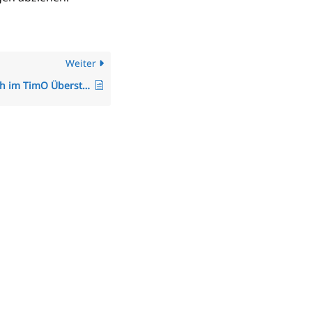
Weiter
Wie kann ich im TimO Überstunden oder Minusstunden übertragen/korrigieren, auf Null stellen oder auszahlen?