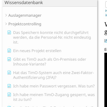
Wissensdatenbank
Auslagenmanager
Projektcontrolling
Das Speichern konnte nicht durchgeführt
werden, da die Personal-Nr. nicht eindeutig
ist.
E
Ein neues Projekt erstellen
Gibt es TimO auch als On-Premises oder
Inhouse-Variante?
Hat das TimO-System auch eine Zwei-Faktor-
Authentifizierung (2FA)?
Ich habe mein Passwort vergessen. Was tun?
Ich habe meinen TimO-Zugang gesperrt, was
ist zu tun?