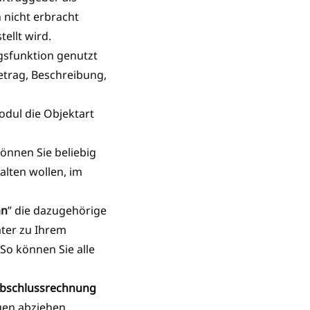
 nicht erbracht
ellt wird.
gsfunktion genutzt
etrag, Beschreibung,
odul die Objektart
önnen Sie beliebig
alten wollen, im
an
” die dazugehörige
äter zu Ihrem
So können Sie alle
bschlussrechnung
ngen abziehen.