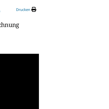
Drucken
h
echnung