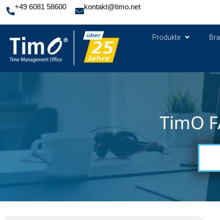
+49 6081 58600
kontakt@timo.net
Produkte
Br
TimO F