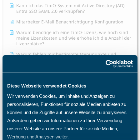
Kann ich das TimO-System mit Active Directory (AD)
Entra SSO SAML 2.0 verknüpfen?
Mitarbeiter E-Mail Benachrichtigung Konfiguration
Warum benötige ich eine TimO-Lizenz, wie hoch sind
meine Lizenzkosten und wie erhöhe ich die Anzahl der
Lizenzplätze?
Warum fehlen mir bestimmte Menüpunkte und
Einträge im Menü?
Was passiert nach einer Löschung eines Mitarbeiters?
Welche Import- und Exportmöglichkeiten gibt es in
Diese Webseite verwendet Cookies
TimO?
Wir verwenden Cookies, um Inhalte und Anzeigen zu
Welche Zugriffsrechte kann ich im TimO definieren?
personalisieren, Funktionen für soziale Medien anbieten zu
Wie ändere ich die Rolle eines Mitarbeiters?
können und die Zugriffe auf unsere Website zu analysieren.
Wie ändere ich die Sprache im TimO?
Außerdem geben wir Informationen zu Ihrer Verwendung
unserer Website an unsere Partner für soziale Medien,
Wo finde ich eine Übersicht über alle möglichen
Funktionen?
Werbung und Analysen weiter.