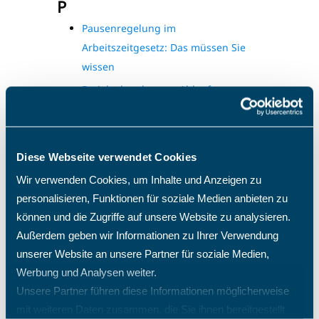
P
Pausenregelung im
Arbeitszeitgesetz: Das müssen Sie
wissen
Projektabrechnung: Ablauf,
Abrechnungsmodelle und passende
Software
Projektdokumentation Vorlage für
Diese Webseite verwendet Cookies
2026: Anpassbar, professionell &
Wir verwenden Cookies, um Inhalte und Anzeigen zu
kostenlos
personalisieren, Funktionen für soziale Medien anbieten zu
Projektdokumentation: Struktur,
können und die Zugriffe auf unsere Website zu analysieren.
Inhalt & praktische Umsetzung
Außerdem geben wir Informationen zu Ihrer Verwendung
Projektorganisation: Definition,
unserer Website an unsere Partner für soziale Medien,
Formen und Rollen
Werbung und Analysen weiter.
Unsere Partner führen diese Informationen möglicherweise
Projektphasen im
mit weiteren Daten zusammen, die Sie ihnen bereitgestellt
Projektmanagement: Definition und