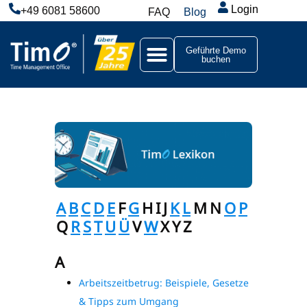
Login
+49 6081 58600
FAQ
Blog
Geführte Demo
buchen
A
B
C
D
E
F
G
H
I
J
K
L
M
N
O
P
Q
R
S
T
U
Ü
V
W
X
Y
Z
A
Arbeitszeitbetrug: Beispiele, Gesetze
& Tipps zum Umgang