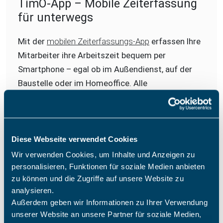
TimO-App – Mobile Zeiterfassung
für unterwegs
Mit der
mobilen Zeiterfassungs-App
erfassen Ihre
Mitarbeiter ihre Arbeitszeit bequem per
Smartphone – egal ob im Außendienst, auf der
Baustelle oder im Homeoffice. Alle
Zeitbuchungen werden in Echtzeit an die zentrale
Zeiterfassungssoftware übertragen.
Diese Webseite verwendet Cookies
Das bietet Ihnen die mobile App:
Wir verwenden Cookies, um Inhalte und Anzeigen zu
Kommen-/Gehen-Erfassung direkt am Handy –
personalisieren, Funktionen für soziale Medien anbieten
per Klick auf Start und Stopp
zu können und die Zugriffe auf unsere Website zu
analysieren.
Exakte Zeiterfassung auch ohne
Außerdem geben wir Informationen zu Ihrer Verwendung
Internetverbindung – Daten werden
unserer Website an unsere Partner für soziale Medien,