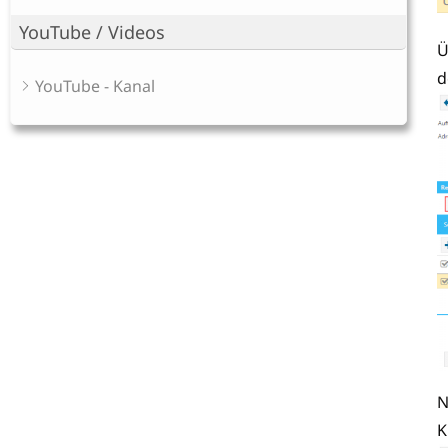
YouTube / Videos
Ü
d
YouTube - Kanal
N
K