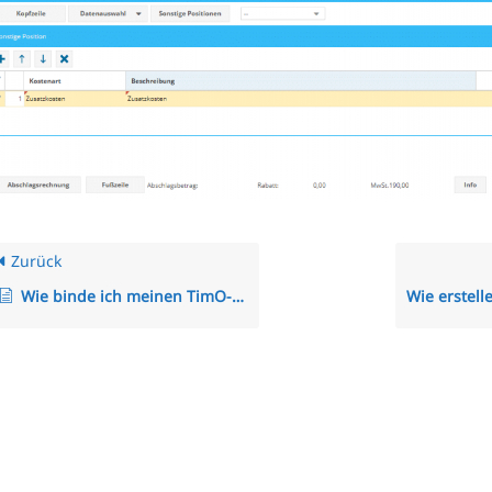
Zurück
Wie binde ich meinen TimO-Kalender per CalDav in ein fremdes System ein?