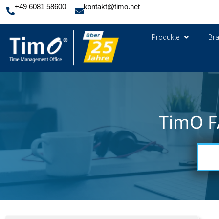
+49 6081 58600
kontakt@timo.net
Produkte
Br
TimO F