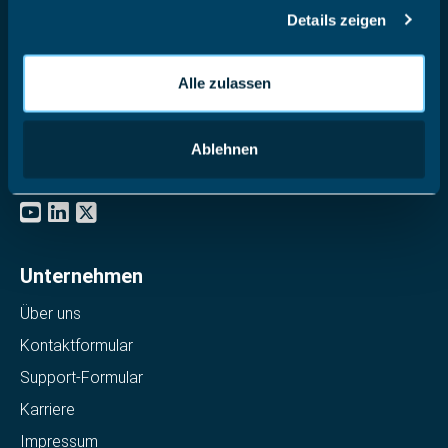
ihnen bereitgestellt haben oder die sie im Rahmen Ihrer
Details zeigen
Nutzung der Dienste gesammelt haben.
Software Made in Germany
Alle zulassen
Achtzehnmorgenweg 3b
61250 Usingen, Deutschland
Ablehnen
+49 6081 58600
Unternehmen
Über uns
Kontaktformular
Support-Formular
Karriere
Impressum