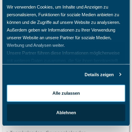
meine Lizenzkosten und wie erhöhe ich die Anzahl der
Wir verwenden Cookies, um Inhalte und Anzeigen zu
Lizenzplätze?
personalisieren, Funktionen für soziale Medien anbieten zu
Warum fehlen mir bestimmte Menüpunkte und
können und die Zugriffe auf unsere Website zu analysieren.
Einträge im Menü?
Außerdem geben wir Informationen zu Ihrer Verwendung
Warum kann ich auf dem Projekt keine Zeiten
unserer Website an unsere Partner für soziale Medien,
eintragen? Welche Einstellungen benötigen meine
Werbung und Analysen weiter.
Mitarbeiter?
Unsere Partner führen diese Informationen möglicherweise
Was passiert nach einer Löschung eines Mitarbeiters?
mit weiteren Daten zusammen, die Sie ihnen bereitgestellt
Welche Möglichkeiten habe ich zur personellen
haben oder die sie im Rahmen Ihrer Nutzung der Dienste
Einsatzplanung oder Ressourcenplanung im TimO?
Details zeigen
gesammelt haben.
Alle Artikel anzeigen
( 52 )
Projektzeiterfassung
Alle zulassen
Sales Pipeline
Schichtplaner - Ressourcenplaner
Ablehnen
Spesenrechner - Reisekostenmanager