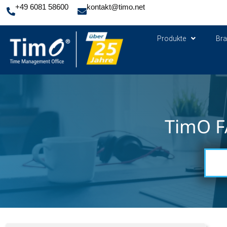
+49 6081 58600
kontakt@timo.net
Produkte
Br
TimO F