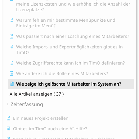
meine Lizenzkosten und wie erhöhe ich die Anzahl der
Lizenzplätze?
Warum fehlen mir bestimmte Menüpunkte und
Einträge im Menü?
Was passiert nach einer Löschung eines Mitarbeiters?
Welche Import- und Exportmöglichkeiten gibt es in
TimO?
Welche Zugriffsrechte kann ich im TimO definieren?
Wie ändere ich die Rolle eines Mitarbeiters?
Wie zeige ich gelöschte Mitarbeiter im System an?
Alle Artikel anzeigen
( 37 )
Zeiterfassung
Ein neues Projekt erstellen
Gibt es im TimO auch eine AI-Hilfe?