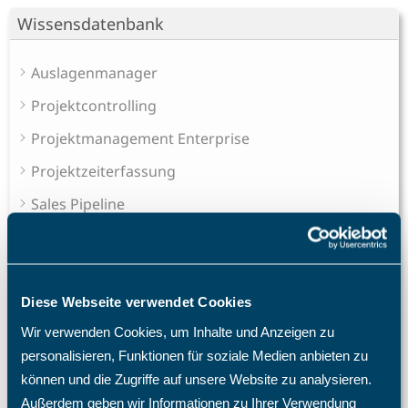
Wissensdatenbank
Auslagenmanager
Projektcontrolling
Projektmanagement Enterprise
Projektzeiterfassung
Sales Pipeline
Schichtplaner - Ressourcenplaner
Spesenrechner - Reisekostenmanager
Teamkalender - Gruppenkalender
Diese Webseite verwendet Cookies
Wir verwenden Cookies, um Inhalte und Anzeigen zu
Ticketsystem - Issue tracker
personalisieren, Funktionen für soziale Medien anbieten zu
Urlaubsplaner
können und die Zugriffe auf unsere Website zu analysieren.
Außerdem geben wir Informationen zu Ihrer Verwendung