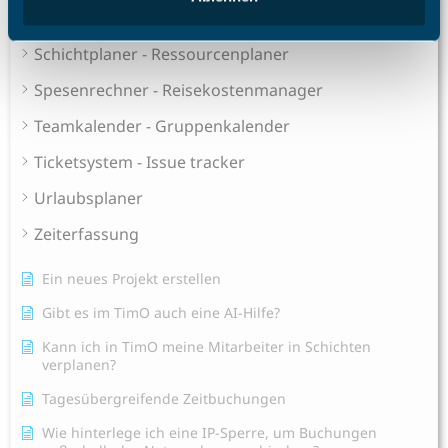
Sales Pipeline
Schichtplaner - Ressourcenplaner
Spesenrechner - Reisekostenmanager
Teamkalender - Gruppenkalender
Ticketsystem - Issue tracker
Urlaubsplaner
Zeiterfassung
Ein neues Projekt erstellen
Gibt es im TimO auch eine AI-Hilfe?
Kann ich in TimO meine Mitarbeiter in Schichten
verplanen?
Tagesübergreifende Zeitbuchungen
Wie hinterlege ich eine IP-Sperre, um Buchungen