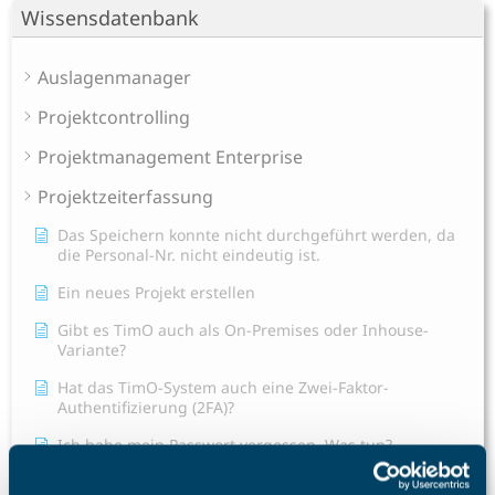
Wissensdatenbank
Auslagenmanager
Projektcontrolling
Projektmanagement Enterprise
Projektzeiterfassung
Das Speichern konnte nicht durchgeführt werden, da
die Personal-Nr. nicht eindeutig ist.
Ein neues Projekt erstellen
Gibt es TimO auch als On-Premises oder Inhouse-
Variante?
Hat das TimO-System auch eine Zwei-Faktor-
Authentifizierung (2FA)?
Ich habe mein Passwort vergessen. Was tun?
Ich habe meinen TimO-Zugang gesperrt, was ist zu tun?