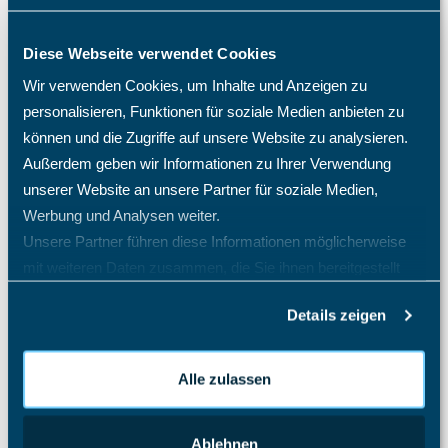
Ist die 30-tägige TimO Testphase kostenfrei?
Diese Webseite verwendet Cookies
Kann ich das TimO-System mit Active Directory (AD)
Entra SSO SAML 2.0 verknüpfen?
Wir verwenden Cookies, um Inhalte und Anzeigen zu
Kommen/Gehen Button, Icon fehlt, was tun?
personalisieren, Funktionen für soziale Medien anbieten zu
können und die Zugriffe auf unsere Website zu analysieren.
Mein Mitarbeiter sieht die Abwesenheitsart Krank nicht,
was mache ich?
Außerdem geben wir Informationen zu Ihrer Verwendung
unserer Website an unsere Partner für soziale Medien,
Mitarbeit sieht kein Projekt zum Buchen.
Projektzeiterfassung nicht möglich.
Werbung und Analysen weiter.
Unsere Partner führen diese Informationen möglicherweise
Mitarbeiter E-Mail Benachrichtigung Konfiguration
mit weiteren Daten zusammen, die Sie ihnen bereitgestellt
Projekt Stundennachweis
haben oder die sie im Rahmen Ihrer Nutzung der Dienste
Schulweg als Arbeitszeit
Details zeigen
gesammelt haben.
Tagesübergreifende Zeitbuchungen
Alle zulassen
Wie kann ich den Urlaub eines Mitarbeiters löschen
oder stornieren?
Alle Artikel anzeigen
( 59 )
Ablehnen