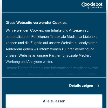
Wissensdatenbank
Diese Webseite verwendet Cookies
Auslagenmanager
Wir verwenden Cookies, um Inhalte und Anzeigen zu
Projektcontrolling
personalisieren, Funktionen für soziale Medien anbieten zu
Projektmanagement Enterprise
können und die Zugriffe auf unsere Website zu analysieren.
Außerdem geben wir Informationen zu Ihrer Verwendung
Projektzeiterfassung
unserer Website an unsere Partner für soziale Medien,
Sales Pipeline
Werbung und Analysen weiter.
Unsere Partner führen diese Informationen möglicherweise
Schichtplaner - Ressourcenplaner
mit weiteren Daten zusammen, die Sie ihnen bereitgestellt
Spesenrechner - Reisekostenmanager
haben oder die sie im Rahmen Ihrer Nutzung der Dienste
Details zeigen
Teamkalender - Gruppenkalender
gesammelt haben.
Das Speichern konnte nicht durchgeführt werden, da
die Personal-Nr. nicht eindeutig ist.
Alle zulassen
Gibt es TimO auch als On-Premises oder Inhouse-