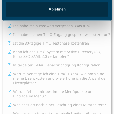
Variante?
Ablehnen
Hat das TimO-System auch eine Zwei-Faktor-
Authentifizierung (2FA)?
Ich habe mein Passwort vergessen. Was tun?
Ich habe meinen TimO-Zugang gesperrt, was ist zu tun?
Ist die 30-tägige TimO Testphase kostenfrei?
Kann ich das TimO-System mit Active Directory (AD)
Entra SSO SAML 2.0 verknüpfen?
Mitarbeiter E-Mail Benachrichtigung Konfiguration
Warum benötige ich eine TimO-Lizenz, wie hoch sind
meine Lizenzkosten und wie erhöhe ich die Anzahl der
Lizenzplätze?
Warum fehlen mir bestimmte Menüpunkte und
Einträge im Menü?
Was passiert nach einer Löschung eines Mitarbeiters?
Welche Import- und Exportmöglichkeiten gibt es in