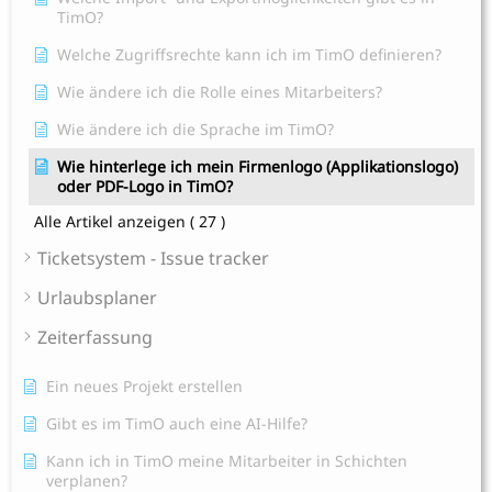
TimO?
Welche Zugriffsrechte kann ich im TimO definieren?
Wie ändere ich die Rolle eines Mitarbeiters?
Wie ändere ich die Sprache im TimO?
Wie hinterlege ich mein Firmenlogo (Applikationslogo)
oder PDF-Logo in TimO?
Alle Artikel anzeigen
( 27 )
Ticketsystem - Issue tracker
Urlaubsplaner
Zeiterfassung
Ein neues Projekt erstellen
Gibt es im TimO auch eine AI-Hilfe?
Kann ich in TimO meine Mitarbeiter in Schichten
verplanen?