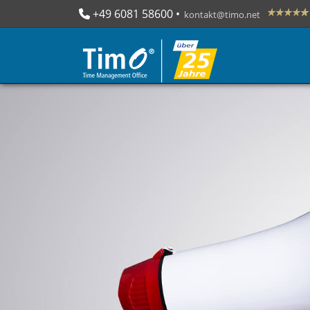
+49 6081 58600
 • 

kontakt@timo.net