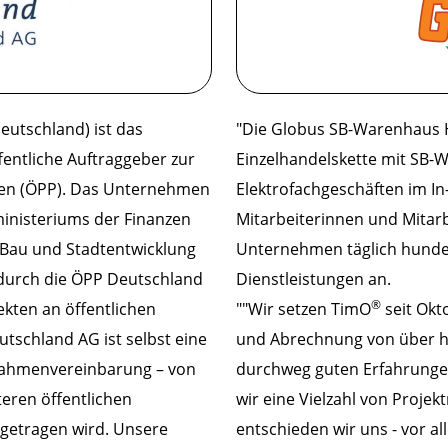
utschland) ist das
"Die Globus SB-Warenhaus 
ntliche Auftraggeber zur
Einzelhandelskette mit SB
ften (ÖPP). Das Unternehmen
Elektrofachgeschäften im In
inisteriums der Finanzen
Mitarbeiterinnen und Mitarb
 Bau und Stadtentwicklung
Unternehmen täglich hund
, durch die ÖPP Deutschland
Dienstleistungen an.
®
ekten an öffentlichen
""Wir setzen TimO
seit Okt
utschland AG ist selbst eine
und Abrechnung von über h
ne Rahmenvereinbarung – von
durchweg guten Erfahrung
eren öffentlichen
wir eine Vielzahl von Proj
getragen wird. Unsere
entschieden wir uns - vor a