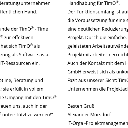
®
s Beratungsunternehmen
Handhabung für TimO
.
ffentlichen Hand.
Der Funktionsumfang ist auf
die Voraussetzung für eine 
®
Kunde der TimO
- Time
eine deutlichen Reduzieru
®
O
zur effektiven
Projekt. Durch die einfache
®
 hat sich TimO
als
geleisteten Arbeitsaufwänd
zung als Software-as-a-
Projektmitarbeitern erreicht
IT-Ressourcen ein.
Auch der Kontakt mit dem H
GmbH erweist sich als unkom
tline, Beratung und
Fazit aus unserer Sicht: Tim
sie erfüllt in vollem
Unternehmen die Projektadm
®
che Umgang mit den TimO
-
reuen uns, auch in der
Besten Gruß
®
unterstützt zu werden!"
Alexander Mörsdorf
IT-Orga -Projektmanagemen