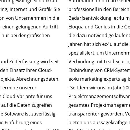
ntur gewaltige Schubkraft
Automation und Lead Gener
ng, Internet und Grafik. Sie
professionell in den Berei
ion von Unternehmen in die
Bedarfsentwicklung. ec4u ma
r einen gelungenen Auftritt
Eloqua und Genius in die G
t nur bei der grafischen
die dazu notwendige laufen
Jahren hat sich ec4u auf d
spezialisiert, um Unterneh
nd Zeiterfassung wird seit
Verbindung mit Lead Scoring
 den Einsatz Ihrer Cloud-
Einbindung von CRM-Syste
rojekte, Abrechnungsdaten,
ec4u marketing experts ag is
 Termine unserer
"Seitdem wir uns im Jahr 2
e Cloud-Variante für uns
Projektmanagementsoftwar
l auf die Daten zugreifen
gesamtes Projektmanagemen
 Software ist zuverlässig,
transparenter geworden. Vo
ie Einführung eines
bieten uns aussagekräftige 