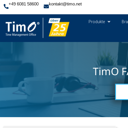
+49 6081 58600
kontakt@timo.net
Produkte
Br
TimO F