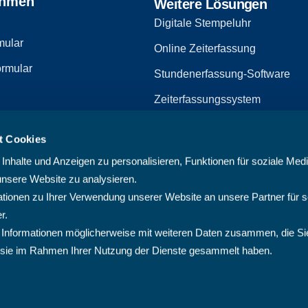
ehmen
Weitere Lösungen
Digitale Stempeluhr
mular
Online Zeiterfassung
rmular
Stundenerfassung-Software
Zeiterfassungssystem
Zeiterfassungssoftware
t Cookies
zerklärung
Arbeitszeiterfassungssystem
nhalte und Anzeigen zu personalisieren, Funktionen für soziale Med
Multiprojektmanagement-Softw
unsere Website zu analysieren.
ionen zu Ihrer Verwendung unserer Website an unsere Partner für s
PMO-Software
r.
Cloud Projektmanagement-Sof
 Informationen möglicherweise mit weiteren Daten zusammen, die Si
ie sie im Rahmen Ihrer Nutzung der Dienste gesammelt haben.
Projektplanungssoftware
Projektsoftware
Projektverwaltungssoftware