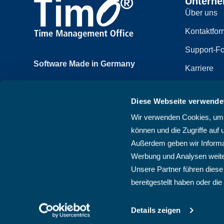
Untern
Über uns
Kontaktfor
Support-Fo
Software Made in Germany
Karriere
Achtzehnmorgenweg 3b
Impressum
61250 Usingen, Deutschland
Diese Webseite verwende
Datenschut
+49 6081 58600
Wir verwenden Cookies, um I
Sitemap
können und die Zugriffe auf 
AGB
Außerdem geben wir Informat
Werbung und Analysen weite
Unsere Partner führen diese
bereitgestellt haben oder d
Details zeigen