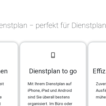
enstplan ‒ perfekt für Dienstpl
nen
Dienstplan to go
Effi
eit
Mit Ihrem Dienstplan auf
Zuver
iPhone, iPad und Android
Ausfäl
e
sind Sie überall bestens
mühel
t
organisiert. Im Büro oder