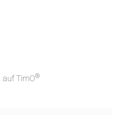
®
h auf TimO