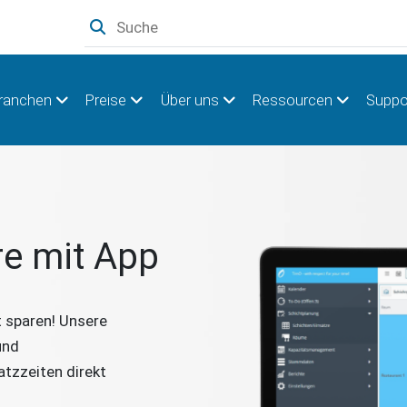
ranchen
Preise
Über uns
Ressourcen
Suppo
re mit App
t sparen! Unsere
und
atzzeiten direkt