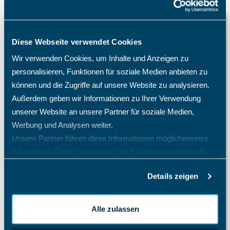
Wissensdatenbank
Diese Webseite verwendet Cookies
Auslagenmanager
Wir verwenden Cookies, um Inhalte und Anzeigen zu
Das Speichern konnte nicht durchgeführt werden, da
personalisieren, Funktionen für soziale Medien anbieten zu
die Personal-Nr. nicht eindeutig ist.
können und die Zugriffe auf unsere Website zu analysieren.
Gibt es TimO auch als On-Premises oder Inhouse-
Außerdem geben wir Informationen zu Ihrer Verwendung
Variante?
unserer Website an unsere Partner für soziale Medien,
Hat das TimO-System auch eine Zwei-Faktor-
Werbung und Analysen weiter.
Authentifizierung (2FA)?
Unsere Partner führen diese Informationen möglicherweise
Ich habe mein Passwort vergessen. Was tun?
mit weiteren Daten zusammen, die Sie ihnen bereitgestellt
Ich habe meinen TimO-Zugang gesperrt, was ist zu tun?
haben oder die sie im Rahmen Ihrer Nutzung der Dienste
Details zeigen
gesammelt haben.
Kann ich das TimO-System mit Active Directory (AD)
Entra SSO SAML 2.0 verknüpfen?
Mitarbeiter E-Mail Benachrichtigung Konfiguration
Alle zulassen
Warum benötige ich eine TimO-Lizenz, wie hoch sind