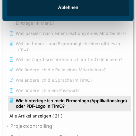
meine Lizenzkosten und wie erhöhe ich die Anzahl der
Lizenzplätze?
Ablehnen
Warum fehlen mir bestimmte Menüpunkte und
Einträge im Menü?
Was passiert nach einer Löschung eines Mitarbeiters?
Welche Import- und Exportmöglichkeiten gibt es in
TimO?
Welche Zugriffsrechte kann ich im TimO definieren?
Wie ändere ich die Rolle eines Mitarbeiters?
Wie ändere ich die Sprache im TimO?
Wie ändere ich mein Passwort?
Wie hinterlege ich mein Firmenlogo (Applikationslogo)
oder PDF-Logo in TimO?
Alle Artikel anzeigen
( 21 )
Projektcontrolling