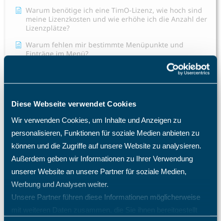
Warum benötige ich eine TimO-Lizenz, wie hoch sind
meine Lizenzkosten und wie erhöhe ich die Anzahl der
Lizenzplätze?
Warum fehlen mir bestimmte Menüpunkte und
Einträge im Menü?
Was passiert nach einer Löschung eines Mitarbeiters?
Welche Import- und Exportmöglichkeiten gibt es in
TimO?
Diese Webseite verwendet Cookies
Welche Zugriffsrechte kann ich im TimO definieren?
Wir verwenden Cookies, um Inhalte und Anzeigen zu
Wie ändere ich die Rolle eines Mitarbeiters?
personalisieren, Funktionen für soziale Medien anbieten zu
können und die Zugriffe auf unsere Website zu analysieren.
Wie ändere ich die Sprache im TimO?
Außerdem geben wir Informationen zu Ihrer Verwendung
Alle Artikel anzeigen
( 22 )
unserer Website an unsere Partner für soziale Medien,
Schichtplaner - Ressourcenplaner
Werbung und Analysen weiter.
Spesenrechner - Reisekostenmanager
Unsere Partner führen diese Informationen möglicherweise
mit weiteren Daten zusammen, die Sie ihnen bereitgestellt
Teamkalender - Gruppenkalender