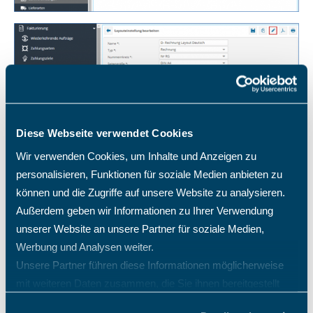
Diese Webseite verwendet Cookies
Wir verwenden Cookies, um Inhalte und Anzeigen zu
Befindet sich die Bankverbindung bereits in Ihren fertigen
personalisieren, Funktionen für soziale Medien anbieten zu
Rechnungen, sollte diese Einstellung bereits richtig
können und die Zugriffe auf unsere Website zu analysieren.
eingestellt sein und funktionieren.
Außerdem geben wir Informationen zu Ihrer Verwendung
Sie können nun XRechnungen über das System erstellen, da
unserer Website an unsere Partner für soziale Medien,
Sie alle notwendigen Einstellungen vorgenommen haben.
Werbung und Analysen weiter.
Unsere Partner führen diese Informationen möglicherweise
mit weiteren Daten zusammen, die Sie ihnen bereitgestellt
Zurück
haben oder die sie im Rahmen Ihrer Nutzung der Dienste
Wie erstelle ich eine Rechnung im TimO?