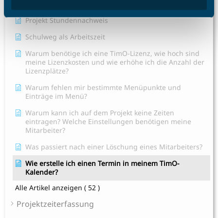
was mache ich?
Projekt Stundennachweis
Schulweg als Arbeitszeit
Warum benötige ich eine TimO-Lizenz, wie hoch sind
meine Lizenzkosten und wie erhöhe ich die Anzahl der
Lizenzplätze?
Warum fehlen mir bestimmte Menüpunkte und
Einträge im Menü?
Warum kann ich auf dem Projekt keine Zeiten
eintragen? Welche Einstellungen benötigen meine
Mitarbeiter?
Was passiert nach einer Löschung eines Mitarbeiters?
Wie erstelle ich einen Termin in meinem TimO-
Kalender?
Alle Artikel anzeigen
( 52 )
Projektzeiterfassung