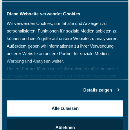
Projektcontrolling
Diese Webseite verwendet Cookies
Projektmanagement Enterprise
Wir verwenden Cookies, um Inhalte und Anzeigen zu
Das Speichern konnte nicht durchgeführt werden, da
personalisieren, Funktionen für soziale Medien anbieten zu
die Personal-Nr. nicht eindeutig ist.
können und die Zugriffe auf unsere Website zu analysieren.
Ein neues Projekt erstellen
Außerdem geben wir Informationen zu Ihrer Verwendung
Gibt es TimO auch als On-Premises oder Inhouse-
unserer Website an unsere Partner für soziale Medien,
Variante?
Werbung und Analysen weiter.
Hat das TimO-System auch eine Zwei-Faktor-
Unsere Partner führen diese Informationen möglicherweise
Authentifizierung (2FA)?
mit weiteren Daten zusammen, die Sie ihnen bereitgestellt
Ich habe mein Passwort vergessen. Was tun?
haben oder die sie im Rahmen Ihrer Nutzung der Dienste
Details zeigen
gesammelt haben.
Ich habe meinen TimO-Zugang gesperrt, was ist zu tun?
Ist die 30-tägige TimO Testphase kostenfrei?
Alle zulassen
Kann ich das TimO-System mit Active Directory (AD)
Entra SSO SAML 2.0 verknüpfen?
Mein Mitarbeiter sieht die Abwesenheitsart Krank nicht,
Ablehnen