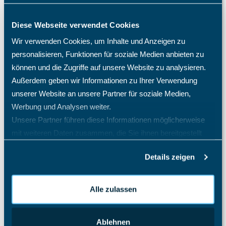
Auslagenmanager
Projektcontrolling
Diese Webseite verwendet Cookies
Projektmanagement Enterprise
Wir verwenden Cookies, um Inhalte und Anzeigen zu
personalisieren, Funktionen für soziale Medien anbieten zu
Das Speichern konnte nicht durchgeführt werden, da
die Personal-Nr. nicht eindeutig ist.
können und die Zugriffe auf unsere Website zu analysieren.
Außerdem geben wir Informationen zu Ihrer Verwendung
Ein neues Projekt erstellen
unserer Website an unsere Partner für soziale Medien,
Gibt es TimO auch als On-Premises oder Inhouse-
Werbung und Analysen weiter.
Variante?
Unsere Partner führen diese Informationen möglicherweise
Hat das TimO-System auch eine Zwei-Faktor-
mit weiteren Daten zusammen, die Sie ihnen bereitgestellt
Authentifizierung (2FA)?
haben oder die sie im Rahmen Ihrer Nutzung der Dienste
Ich habe mein Passwort vergessen. Was tun?
Details zeigen
gesammelt haben.
Ich habe meinen TimO-Zugang gesperrt, was ist zu tun?
Ist die 30-tägige TimO Testphase kostenfrei?
Alle zulassen
Kann ich das TimO-System mit Active Directory (AD)
Entra SSO SAML 2.0 verknüpfen?
Ablehnen