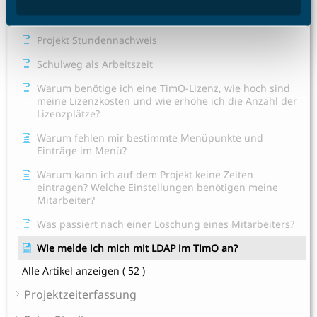
Mein Mitarbeiter sieht die Abwesenheitsart Krank nicht,
was mache ich?
Projekt Stundennachweis
Schulweg als Arbeitszeit
Warum benötige ich eine TimO-Lizenz, wie hoch sind
meine Lizenzkosten und wie erhöhe ich die Anzahl der
Lizenzplätze?
Warum fehlen mir bestimmte Menüpunkte und
Einträge im Menü?
Warum kann ich auf dem Projekt keine Zeiten
eintragen? Welche Einstellungen benötigen meine
Mitarbeiter?
Was passiert nach einer Löschung eines Mitarbeiters?
Wie melde ich mich mit LDAP im TimO an?
Alle Artikel anzeigen
( 52 )
Projektzeiterfassung