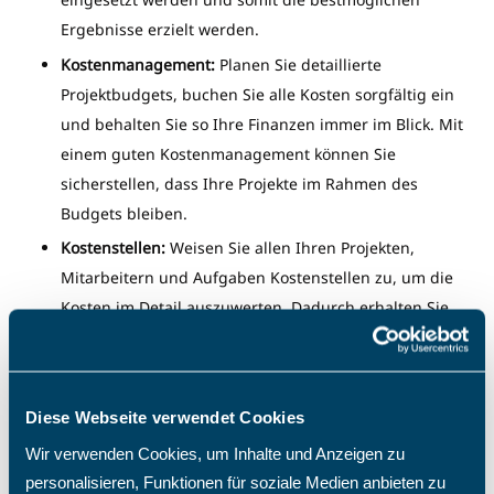
Ergebnisse erzielt werden.
Kostenmanagement:
Planen Sie detaillierte
Projektbudgets, buchen Sie alle Kosten sorgfältig ein
und behalten Sie so Ihre Finanzen immer im Blick. Mit
einem guten Kostenmanagement können Sie
sicherstellen, dass Ihre Projekte im Rahmen des
Budgets bleiben.
Kostenstellen:
Weisen Sie allen Ihren Projekten,
Mitarbeitern und Aufgaben Kostenstellen zu, um die
Kosten im Detail auszuwerten. Dadurch erhalten Sie
einen genauen Überblick über die Kostenverteilung
und können so Ihre Ausgaben effektiver steuern.
Reisekostenmanagement:
Erfassen Sie alle Reisekosten
Diese Webseite verwendet Cookies
sorgfältig und ordnen Sie diese Ihren entsprechenden
Wir verwenden Cookies, um Inhalte und Anzeigen zu
Projekten zu. So haben Sie immer einen Überblick über
personalisieren, Funktionen für soziale Medien anbieten zu
die Reisekosten und können diese besser kontrollieren.