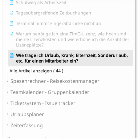
Schulweg als Arbeitszeit
Tagesübergreifende Zeitbuchungen
Terminal nimmt Fingerabdrücke nicht an
Warum benötige ich eine TimO-Lizenz, wie hoch sind
meine Lizenzkosten und wie erhöhe ich die Anzahl der
Lizenzplätze?
Wie trage ich Urlaub, Krank, Elternzeit, Sonderurlaub,
etc. für einen Mitarbeiter ein?
Alle Artikel anzeigen
( 44 )
Spesenrechner - Reisekostenmanager
Teamkalender - Gruppenkalender
Ticketsystem - Issue tracker
Urlaubsplaner
Zeiterfassung