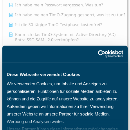
Ich habe mein Passwort vergessen. Was tun?
Ich habe meinen TimO-Zugang gesperrt, was ist zu tun?
Ist die 30-tägige TimO Testphase kostenfrei?
Kann ich das TimO-System mit Active Directory (AD)
Entra SSO SAML 2.0 verknüpfen?
Mitarbeiter E-Mail Benachrichtigung Konfiguration
Ticketbearbeiter kann nicht ausgewählt werden.
Warum benötige ich eine TimO-Lizenz, wie hoch sind
meine Lizenzkosten und wie erhöhe ich die Anzahl der
Diese Webseite verwendet Cookies
Lizenzplätze?
Wir verwenden Cookies, um Inhalte und Anzeigen zu
Warum fehlen mir bestimmte Menüpunkte und
personalisieren, Funktionen für soziale Medien anbieten zu
Einträge im Menü?
können und die Zugriffe auf unsere Website zu analysieren.
Was passiert nach einer Löschung eines Mitarbeiters?
Außerdem geben wir Informationen zu Ihrer Verwendung
unserer Website an unsere Partner für soziale Medien,
Welche Import- und Exportmöglichkeiten gibt es in
TimO?
Werbung und Analysen weiter.
Unsere Partner führen diese Informationen möglicherweise
Welche Zugriffsrechte kann ich im TimO definieren?