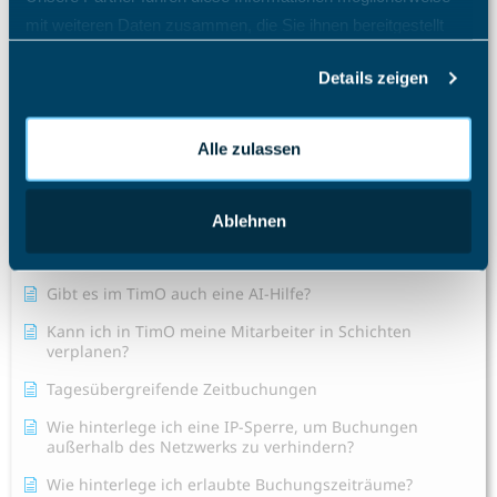
mit weiteren Daten zusammen, die Sie ihnen bereitgestellt
Wie ändere ich die Rolle eines Mitarbeiters?
haben oder die sie im Rahmen Ihrer Nutzung der Dienste
Wie importiere ich Mitarbeiter, Kunden, Projekte, MS
Details zeigen
gesammelt haben.
Project-Dateien oder Zeiten in das System?
Alle Artikel anzeigen
( 25 )
Alle zulassen
Urlaubsplaner
Zeiterfassung
Ablehnen
Ein neues Projekt erstellen
Gibt es im TimO auch eine AI-Hilfe?
Kann ich in TimO meine Mitarbeiter in Schichten
verplanen?
Tagesübergreifende Zeitbuchungen
Wie hinterlege ich eine IP-Sperre, um Buchungen
außerhalb des Netzwerks zu verhindern?
Wie hinterlege ich erlaubte Buchungszeiträume?